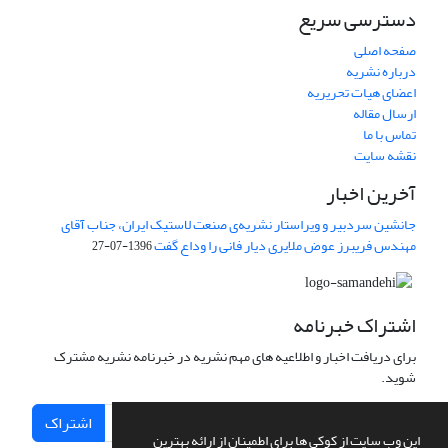
دسترسی سریع
صفحه اصلی
درباره نشریه
اعضای هیات تحریریه
ارسال مقاله
تماس با ما
نقشه سایت
آخرین اخبار
جانشین سردبیر و ویراستار نشریه‌ی صنعت لاستیک ایران، جناب آقای
مهندس فریبرز عوض ملایری دیار فانی را وداع گفت
1396-07-27
اشتراک خبرنامه
برای دریافت اخبار و اطلاعیه های مهم نشریه در خبرنامه نشریه مشترک
شوید.
اشتراک
این وب سایت از کوکی ها برای اطمینان از ارائه بهترین