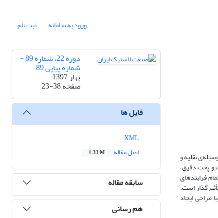
ورود به سامانه
ثبت نام
دوره 22، شماره 89 -
شماره پیاپی 89
بهار 1397
صفحه
23-38
فایل ها
XML
اصل مقاله
1.33 M
یله‌ی نقلیه‌ و
ت و پخت دقیق،
ام فرایند‌های
سابقه مقاله
تأثیرگذار است.
یا طراحی ایجاد
هم رسانی