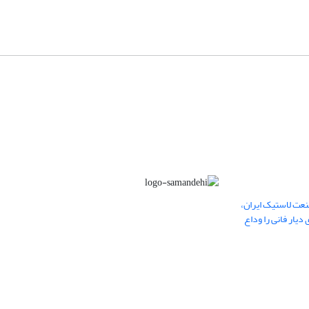
عت لاستیک ایران،
یار فانی را وداع