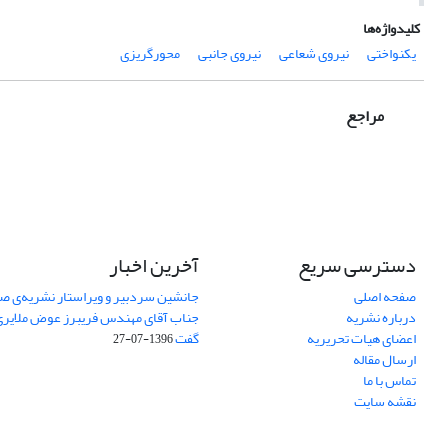
کلیدواژه‌ها
یکنواختی
نیروی شعاعی
نیروی جانبی
محورگریزی
مراجع
دسترسی سریع
آخرین اخبار
صفحه اصلی
جانشین سردبیر و ویراستار نشریه‌ی صن
درباره نشریه
جناب آقای مهندس فریبرز عوض ملایری د
اعضای هیات تحریریه
گفت
1396-07-27
ارسال مقاله
تماس با ما
نقشه سایت