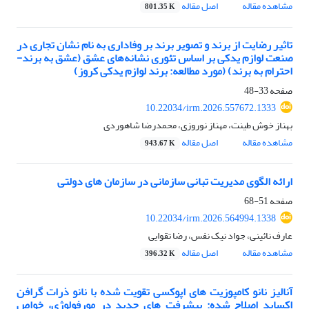
مشاهده مقاله
اصل مقاله
801.35 K
تاثیر رضایت از برند و تصویر برند بر وفاداری به نام نشان تجاری در
صنعت لوازم یدکی بر اساس تئوری نشانه‌های عشق (عشق به برند-
احترام به برند) (مورد مطالعه: برند لوازم یدکی کروز)
صفحه
33-48
10.22034/irm.2026.557672.1333
بهناز خوش طینت، مهناز نوروزی، محمدرضا شاهوردی
مشاهده مقاله
اصل مقاله
943.67 K
ارائه الگوی مدیریت تبانی سازمانی در سازمان های دولتی
صفحه
51-68
10.22034/irm.2026.564994.1338
عارف نائینی، جواد نیک نفس، رضا تقوایی
مشاهده مقاله
اصل مقاله
396.32 K
آنالیز نانو کامپوزیت های اپوکسی تقویت شده با نانو ذرات گرافن
اکساید اصلاح شده: پیشرفت های جدید در مورفولوژی، خواص