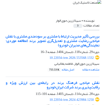
نویسنده =
سهیلا زرین جوی الوار
تعداد مقالات:
3
بررسی تأثیر مدیریت ارتباط با مشتری بر سودمندی مشتری با نقش
میانجی رضایت مشتری و تعدیل‌گری تصویر برند (مطالعه موردی:
نمایندگی‌های مدیران خودرو)
دوره 29، شماره 118، تابستان 1404، صفحه
3-16
10.22034/irm.2026.553568.1332
سهیلا زرین جوی الوار، فاطمه بغلانیانی
مشاهده مقاله
اصل مقاله
755.53 K
نقش میانجی فرهنگ برند در رابطه‌ی بین ارزش ویژه و
رقابت‌پذیری برند شرکت ایران‌خودرو
دوره 28، شماره 114، تابستان 1403، صفحه
101-115
10.22034/irm.2024.423984.1250