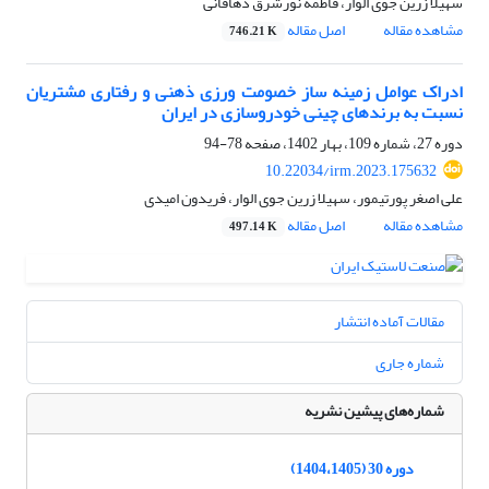
سهیلا زرین جوی الوار، فاطمه نورشرق دهاقانی
مشاهده مقاله
اصل مقاله
746.21 K
ادراک عوامل زمینه ساز خصومت ورزی ذهنی و رفتاری مشتریان
نسبت به برندهای چینی خودروسازی در ایران
دوره 27، شماره 109، بهار 1402، صفحه
78-94
10.22034/irm.2023.175632
علی اصغر پورتیمور، سهیلا زرین جوی الوار، فریدون امیدی
مشاهده مقاله
اصل مقاله
497.14 K
مقالات آماده انتشار
شماره جاری
شماره‌های پیشین نشریه
دوره 30 (1404،1405)