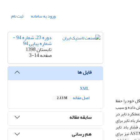
ورود به سامانه
ثبت نام
دوره 23، شماره 94 -
شماره پیاپی 94
تابستان 1398
صفحه
3-14
فایل ها
XML
اصل مقاله
2.13 M
کل خود را حفظ
ایش داده و سبب
لا و عملکرد تایر در
سابقه مقاله
د؛ این بدان معناست که اگر فشار باد تایر برای
برای پایش فشار باد تایر
هم رسانی
ایجادشده‌اند. یکی ازاین‌روش‌ها، سامانه‌ی TPMS است که روشی برخط، برای پایش فشار باد تایرِ نصب‌شده روی خودروست. روش آزمون دیگری به‌نام ASTM F-1112 نیز برای