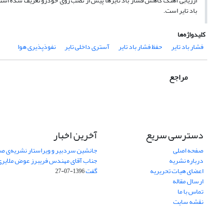
ارزیابی آهنگ کاهش فشار باد تایرها پیش از نصب روی خودرو تعریف شده است. م
باد تایر است.
کلیدواژه‌ها
فشار باد تایر
حفظ فشار باد تایر
آستری داخلی تایر
نفوذپذیری هوا
مراجع
دسترسی سریع
آخرین اخبار
صفحه اصلی
جانشین سردبیر و ویراستار نشریه‌ی صن
درباره نشریه
جناب آقای مهندس فریبرز عوض ملایری د
اعضای هیات تحریریه
گفت
1396-07-27
ارسال مقاله
تماس با ما
نقشه سایت