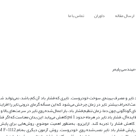
ارسال مقاله
داوران
تماس با ما
 مهندسی پلیمر
کرد تایر و مصرف بهینه‌ی سوخت خودروست. تایری که فشار باد آن کم باشد، نمی‌تواند ش
 باعث انحراف بیشتر تایر در زمان چرخش می‌شود که این مسأله گرمای درونی تایر را افز
سوخت تا 5 درصد خواهد شد. عامل‌های گوناگونی چون دما، زمان تنظیم فشار باد، بار اعمال‌شده روی تایر در سرعت‌های با
سطح‌های خشک و خیس، عامل‌هایی تأثیرگذار بر فشار باد تایر هستند. در شرایط ایده‌آل، فشار باد تایر در هرماه حدود psi 1 کاهش می‌یاب
مدت‌زمان 2 تا 3 ماه تنظیم نشود، ممکن‌ست تایر پس‌ازآن مدت، 2 تا psi 3 کاهش فشار را تجربه کند. ازاین‌رو، به‌منظور اهمیت موضوع، روش‌هایی 