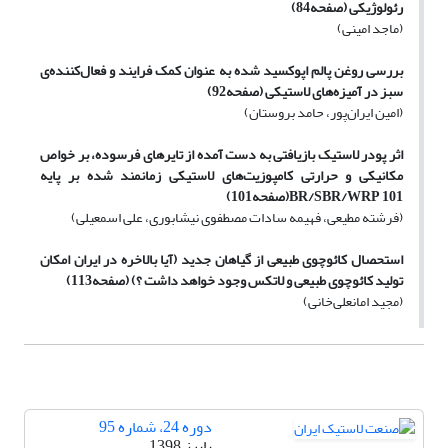
رئولوژیکی
(صفحه84)
(ماجد امینی)
بررسی روغن پالم اپوکسید شده به عنوان کمک فرایند و فعال‌کننده‌ی
سبز در آمیزه‌های لاستیکی
(صفحه92)
(امین ایران‌پور، حامد بروستان)
اثر پودر لاستیک بازیافتی به دست آمده از تایرهای فرسوده، بر خواص
مکانیکی و حرارتی کامپوزیت‌های لاستیکی زمانمند شده بر پایه
BR/SBR/WRP 101
(صفحه101)
(فرشته مطیعی، فهیمه سادات مصطفوی نیشابوری، علی اسمعیلی)
استحصال کائوچوی طبیعی از گیاهان جدید (آیا بالاخره در ایران امکان
تولید کائوچوی طبیعی و لاتکس وجود خواهد داشت ؟)
(صفحه113)
(مجید امانعلی‌خانی)
دوره 24، شماره 95
پاییز 1398