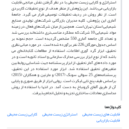
استراتژی و کارایی زیست محیطی با در نظر گرفتن نقش میانجی قابلیت
بازاریابی می باشد. این پژوهش از منظر هدف، از نوع تحقیقات کاربردی
است. از نظر روش در ردیف تحقیقات توصیفی قرار می گیرد. جامعۀ
آماری این پژوهش، کلیه مدیران بازرگانی شرکت‌های تولیدی صنایع
شیمیایی استان تهران است. همچنین از میان شرکت‌های فعال در زمینه
مواد شیمیایی 10 شرکت که عملکرد مناسب‌تری داشته‌اند بررسی شد
و تعداد کل جامعه آماری 550 مشخص گردیده است. حجم نمونه بر
اساس جدول مورگان 226 نفر برآورده شده است. در مورد مبانی نظری
تحقیق، ابزار گرد آوری اطلاعات، استفاده از مطالعات کتابخانه‌ای می
باشد که از نوع ابزار بررسی مدارک سازمانی و اسناد ثانویه است و در
مورد داده های آمار تحقیق، از ابزار پرسشنامه جهت شناسایی روابط بین
متغیرهای تحقیق استفاده شد. ابزار مورد استفاده در این تحقیق،
پرسشنامه‌های 25 سوالی سونگ (2017) و مارتین و همکاران (2015)
براساس طیف پنج تایی لیکرت است. روایی ابزار از طریق صوری و پایایی
آن از طریق آلفای کرونباخ به دست آمد. در انتها با استفاده از روش
مدلسازی معادلات ساختاری تجزیه و تحلیل انجام پذیرفت.
کلیدواژه‌ها
قابلیت های زیست محیطی
استراتژی زیست محیطی
کارایی زیست محیطی
قابلیت بازاریابی