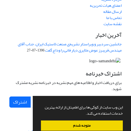
اعضای هیات تحریریه
ارسال مقاله
تماس با ما
نقشه سایت
آخرین اخبار
جانشین سردبیر و ویراستار نشریه‌ی صنعت لاستیک ایران، جناب آقای
مهندس فریبرز عوض ملایری دیار فانی را وداع گفت
1396-07-27
اشتراک خبرنامه
برای دریافت اخبار و اطلاعیه های مهم نشریه در خبرنامه نشریه مشترک
شوید.
اشتراک
این وب سایت از کوکی ها برای اطمینان از ارائه بهترین
خدمات استفاده می کند.
متوجه شدم
سامانه مدیریت نشریات علمی.
طراحی و پیاده سازی از
سیناوب