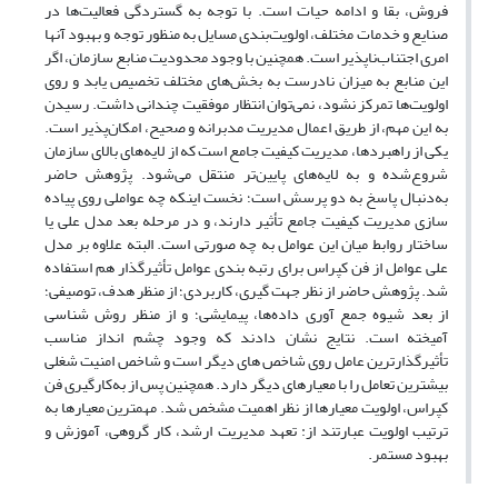
فروش، بقا و ادامه حیات است. با توجه به گستردگی فعالیت‌ها در
صنایع و خدمات مختلف، اولویت‌بندی مسایل به‌ منظور توجه و بهبود آنها
امری اجتناب‌ناپذیر است. همچنین با وجود محدودیت منابع سازمان، اگر
این منابع به میزان نادرست به بخش‌های مختلف تخصیص یابد و روی
اولویت‌ها تمرکز نشود، نمی‌توان انتظار موفقیت چندانی داشت. رسیدن
به این مهم، از طریق اعمال مدیریت مدبرانه و صحیح، امکان‌پذیر است.
یکی از راهبردها، مدیریت کیفیت جامع است که از لایه‌های بالای سازمان
شروع‌شده و به لایه‌های پایین‌تر منتقل می‌شود. پژوهش حاضر
به‌دنبال پاسخ به دو پرسش است؛ نخست اینکه چه عواملی روی پیاده
سازی مدیریت کیفیت جامع تأثیر دارند، و در مرحله بعد مدل علی یا
ساختار روابط میان این عوامل به چه صورتی است. البته علاوه بر مدل
علی عوامل از فن کپراس برای رتبه بندی عوامل تأثیرگذار هم استفاده
شد. پژوهش حاضر از نظر جهت گیری، کاربردی؛ از منظر هدف، توصیفی؛
از بعد شیوه جمع آوری داده‌ها، پیمایشی؛ و از منظر روش شناسی
آمیخته است. نتایج نشان دادند که وجود چشم انداز مناسب
تأثیرگذارترین عامل روی شاخص های دیگر است و شاخص امنیت شغلی
بیشترین تعامل را با معیارهای دیگر دارد. همچنین پس از به‌کارگیری فن
کپراس، اولویت معیارها از نظر اهمیت مشخص شد. مهمترین معیارها به
ترتیب اولویت عبارتند از: تعهد مدیریت ارشد، کار گروهی، آموزش و
بهبود مستمر.