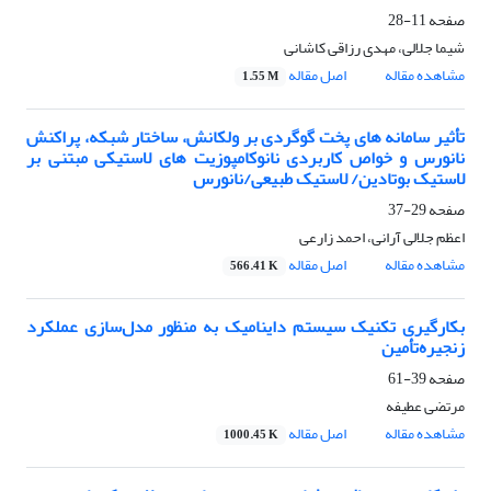
صفحه
11-28
شیما جلالی، مهدی رزاقی کاشانی
مشاهده مقاله
اصل مقاله
1.55 M
تأثیر سامانه های پخت گوگردی بر ولکانش، ساختار شبکه، پراکنش
نانورس و خواص کاربردی نانوکامپوزیت های لاستیکی مبتنی بر
لاستیک بوتادین/ لاستیک طبیعی/نانورس
صفحه
29-37
اعظم جلالی آرانی، احمد زارعی
مشاهده مقاله
اصل مقاله
566.41 K
بکارگیری تکنیک سیستم داینامیک به منظور مدل‌سازی عملکرد
زنجیره‌تأمین
صفحه
39-61
مرتضی عطیفه
مشاهده مقاله
اصل مقاله
1000.45 K