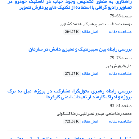
راهکاری به منظور تشخیص وجود حباب در لاستیک خودرو در
تصاویر رادیو گرافی با استفاده از تکنیک های پردازش تصویر
صفحه
63-79
یوسف صداقت، ناصر پرهیزگار، احمد کشاورز
مشاهده مقاله
اصل مقاله
204.07 K
بررسی رابطه بین سیبرنتیک و ممیزی دانش در سازمان
صفحه
73-79
علی فروزش مهر
مشاهده مقاله
اصل مقاله
271.27 K
بررسی رابطه رهبری تحول‌گرا، مشارکت در پروژه، میل به ترک
پروژه و ادراک کارمند از تعهدات ایمنی کارفرما
صفحه
81-93
محمد رضا فتحی، مهدی نصراللهی، رضا کشکولی
مشاهده مقاله
اصل مقاله
721.66 K
شناسایی و رتبه بندی عوامل مدیریت منابع انسانی موثر در