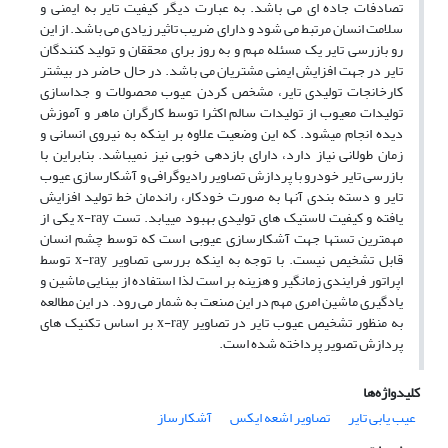
تصادفات جاده ای می باشد. به عبارت دیگر کیفیت تایر به ایمنی و
سلامت انسان مرتبط می شود و دارای ضریب تاثیر زیادی می باشد. از این
رو بازرسی تایر یک مسئله مهم و به روز برای محققان و تولید کنندگان
تایر در جهت افزایش ایمنی مشتریان می باشد. در حال حاضر در بیشتر
کارخانجات تولیدی تایر، مشخص کردن عیوب محصولات و جداسازی
تولیدات معیوب از تولیدات سالم اکثرا توسط کارگران ماهر و آموزش
دیده انجام میشود. که این وضعیت علاوه بر اینکه به نیروی انسانی و
زمان طولانی نیاز دارد، دارای بازدهی خوبی نیز نمیباشد. بنابراین با
بازرسی تایر خودرو با پردازش تصاویر رادیوگرافی و آشکارسازی عیوب
تایر و دسته بندی آنها به صورت خودکار، راندمان خط تولید افزایش
یافته و کیفیت لاستیک های تولیدی بهبود مییابد. تست x-ray یکی از
مهمترین تستها جهت آشکارسازی عیوبی است که توسط چشم انسان
قابل تشخیص نیست. با توجه به اینکه بررسی تصاویر x-ray توسط
اپراتور فرایندی زمانگیر و هزینه بر است لذا استفاده از بینایی ماشین و
یادگیری ماشین امری مهم در این صنعت به شمار می رود. در این مطالعه
به منظور تشخیص عیوب تایر در تصاویر x-ray بر اساس تکنیک های
پردازش تصویر پرداخته شده است.
کلیدواژه‌ها
عیب یابی تایر
تصاویر اشعه ایکس
آشکارساز