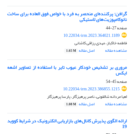
گرافن: پرکننده‌ای منحصر به فرد با خواص فوق العاده برای ساخت
نانوکامپوزیت‌های لاستیکی
صفحه
27-44
10.22034/irm.2023.364021.1189
فاطمه خاکباز، مهدی رزاقی کاشانی
مشاهده مقاله
اصل مقاله
1.65 M
مروری بر تشخیص خودکار عیوب تایر با استفاده از تصاویر اشعه
ایکس
صفحه
45-54
10.22034/irm.2023.386855.1215
لعیا مردانه شالقونی، ناصر پرهیزگار، پارسا پرهیزگار
مشاهده مقاله
اصل مقاله
1.08 M
ارائه الگوی پذیرش کانال‌های بازاریابی الکترونیک در شرایط کووید
19