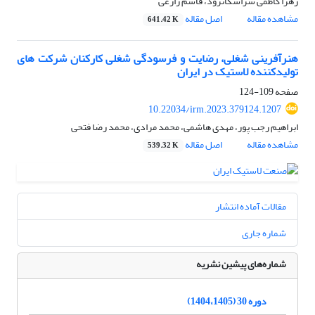
زهرا کاظمی سراسکانرود، قاسم زارعی
مشاهده مقاله
اصل مقاله
641.42 K
هنرآفرینی شغلی، رضایت و فرسودگی شغلی کارکنان شرکت های
تولیدکننده لاستیک در ایران
صفحه
109-124
10.22034/irm.2023.379124.1207
ابراهیم رجب پور، مهدی هاشمی، محمد مرادی، محمد رضا فتحی
مشاهده مقاله
اصل مقاله
539.32 K
مقالات آماده انتشار
شماره جاری
شماره‌های پیشین نشریه
دوره 30 (1404،1405)