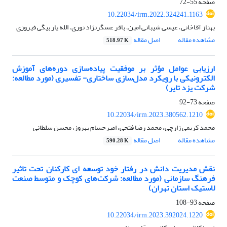
صفحه
55-72
10.22034/irm.2022.324241.1163
بهناز آقاخانی، عیسی شیبانی امین، باقر عسگرنژاد نوری، الله یار بیگی فیروزی
مشاهده مقاله
اصل مقاله
518.97 K
ارزیابی عوامل مؤثر بر موفقیت پیاده‌سازی دوره‌های آموزش
الکترونیکی با رویکرد مدل‌سازی ساختاری- تفسیری (مورد مطالعه:
شرکت یزد تایر)
صفحه
73-92
10.22034/irm.2023.380562.1210
محمد کریمی زارچی، محمد رضا فتحی، امیرحسام بهروز، محسن سلطانی
مشاهده مقاله
اصل مقاله
590.28 K
نقش مدیریت دانش در رفتار خود توسعه ای کارکنان تحت تاثیر
فرهنگ سازمانی (مورد مطالعه: شرکت‌های کوچک و متوسط صنعت
لاستیک استان تهران)
صفحه
93-108
10.22034/irm.2023.392024.1220