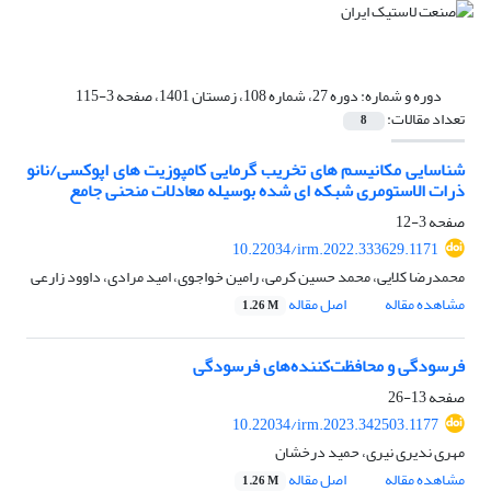
دوره و شماره:
دوره 27، شماره 108، زمستان 1401، صفحه 3-115
تعداد مقالات:
8
شناسایی مکانیسم های تخریب گرمایی کامپوزیت های اپوکسی/نانو
ذرات الاستومری شبکه ای شده بوسیله معادلات منحنی جامع
صفحه
3-12
10.22034/irm.2022.333629.1171
محمدرضا کلایی، محمد حسین کرمی، رامین خواجوی، امید مرادی، داوود زارعی
مشاهده مقاله
اصل مقاله
1.26 M
فرسودگی و محافظت‌کننده‌های فرسودگی
صفحه
13-26
10.22034/irm.2023.342503.1177
مهری ندیری نیری، حمید درخشان
مشاهده مقاله
اصل مقاله
1.26 M