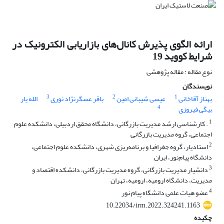
ارائه الگوی پذیرش کانال‌های بازاریابی الکترونیک در
شرایط کووید 19
نوع مقاله : مقاله پژوهشی
نویسندگان
3
2
1
بهناز آقاخانی
عیسی شیبانی امین
باقر عسگرنژاد نوری
الله یار
4
بیگی فیروزی
1
. کارشناسی ارشد مدیریت بازرگانی، دانشگاه محقق اردبیلی، دانشکده علوم
اجتماعی، گروه مدیریت بازرگانی
2
استادیار، گروه جغرافیا و برنامه‌ریزی شهری، دانشکده علوم اجتماعی،
دانشگاه پیام‌نور، ایران
3
دانشیار مدیریت بازرگانی، گروه مدیریت بازرگانی، دانشکده اقتصاد و
مدیریت، دانشگاه ارومیه، ارومیه، تهران
4
عضو هیات علمی دانشگاه پیام نور
10.22034/irm.2022.324241.1163
چکیده