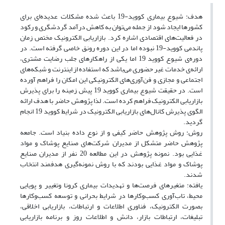
هدف: شیوع بیماری کووید-19 باعث شده مشکلات عدیده‌ای برای
کشورها ایجاد شود از جمله می‌توان به کاهش درآمد گردشگری و رکود
در فعالیت‌های اقتصادی اشاره کرد. بازاریابی الکترونیک مختص زمان
پاندمی کووید-19 نبوده اما در این دوره رونق خاصی گرفته است. در
دوره‌ی شیوع کووید 19 اما یکی از راهکارهای جلب رضایت مشتری،
ارائه‌ی خدمات غیر حضوری می‌باشد که استفاده از اینترنت و شبکه‌های
اجتماعی و مجازی و فن‌آوری‌های الکترونیکی این امکان را فراهم آورده
است. در حقیقت شیوع بیماری کووید 19 پیش زمینه را برای پذیرش
بازاریابی الکترونیک فراهم کرده است. لذا پژوهش حاضر با هدف ارائه
الگوی پذیرش کانال‌های بازاریابی الکترونیک در شرایط کووید 19 انجام
گردید.
روش: روش پژوهش حاضر کیفی و از نوع داده بنیاد است. جامعه
پژوهش حاضر متشکل از مدیران شرکت‌های صنایع پوشاک و مواد
غذایی بود. نمونه پژوهش در این مطالعه 20 نفر از مدیران صنایع
پوشاک و مواد غذایی بودند که با روش نمونه‌گیری هدفمند انتخاب
شدند.
یافته: متغیرهای فرصت‌ها و تهدیدات بیماری کرونا وتغییر و پویایی
محیط، تاب‌آوری کسب‌‌وکارها در شرایط بحرانی و توسعه کسب‌وکارها
بصورت الکترونیک، فناوری اطلاعات و ارتباطات، بازاریابی اخلاقی،
تبلیغات، ارتباطات بازار، دانش و اطلاعات روز و برنامه بازاریابی