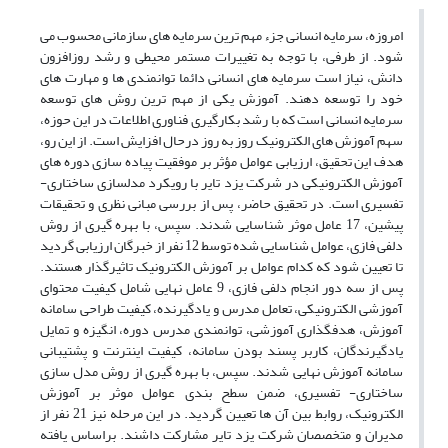
امروزه، سرمایه انسانی جزء مهم ترین سرمایه های سازمانی محسوب می
شود. از طرفی، با توجه به تغییرات مستمر محیطی و رشد روزافزون
دانش، نیاز است سرمایه های انسانی دائما توانمندی ها و مهارت های
خود را توسعه دهند. آموزش یکی از مهم ترین روش های توسعه
سرمایه انسانی است که با رشد بکارگیری فناوری اطلاعات در این حوزه،
سهم آموزش های الکترونیک روز به روز درحال افزایش است. از این رو،
هدف این تحقیق، ارزیابی عوامل مؤثر بر موفقیت پیاده سازی دوره های
آموزش الکترونیکی در شرکت یزد تایر با رویکرد مدلسازی ساختاری-
تفسیری است. در تحقیق حاضر، پس از بررسی مبانی نظری و تحقیقات
پیشین، 17 عامل موثر شناسایی شدند. سپس، با بهره گیری از روش
دلفی فازی، عوامل شناسایی شده توسط 12 نفر از خبرگان ارزیابی گردید
تا تعیین شود که کدام عوامل بر آموزش الکترونیک تاثیرگذار هستند.
پس از سه دور انجام دلفی فازی، 9 عامل نهایی شامل کیفیت محتوای
آموزشی الکترونیکی، تعامل مدرس و یادگیرنده، کیفیت طراحی سامانه
آموزش، هدفگذاری آموزشی، توانمندی مدرس دوره، انگیزه و تمایل
یادگیرندگان، کاربر پسند بودن سامانه، کیفیت اینترنت و پشتیبانی
سامانه آموزش نهایی شدند. سپس، با بهره گیری از روش مدل سازی
ساختاری- تفسیری، ضمن سطح بندی عوامل موثر بر آموزش
الکترونیک، روابط بین آن ها تعیین گردید. در این مرحله نیز 21 نفر از
مدیران و متخصصان شرکت یزد تایر مشارکت داشند. براساس یافته