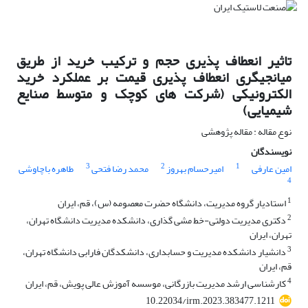
تاثیر انعطاف پذیری حجم و ترکیب خرید از طریق
میانجیگری انعطاف پذیری قیمت بر عملکرد خرید
الکترونیکی (شرکت های کوچک و متوسط صنایع
شیمیایی)
نوع مقاله : مقاله پژوهشی
نویسندگان
3
2
1
امین عارفی
امیرحسام بهروز
محمد رضا فتحی
طاهره باچاوشی
4
1
استادیار گروه مدیریت، دانشگاه حضرت معصومه (س)، قم، ایران
2
دکتری مدیریت دولتی-خط مشی گذاری، دانشکده مدیریت دانشگاه تهران،
تهران، ایران
3
دانشیار دانشکده مدیریت و حسابداری، دانشکدگان فارابی دانشگاه تهران،
قم، ایران
4
کارشناسی ارشد مدیریت بازرگانی، موسسه آموزش عالی پویش، قم، ایران
10.22034/irm.2023.383477.1211