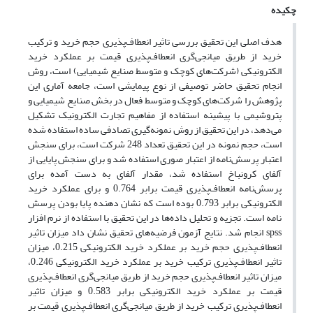
چکیده
هدف اصلی این تحقیق بررسی تاثیر انعطاف‌پذیری حجم خرید و ترکیب
خرید از طریق میانجی‌گری انعطاف‌پذیری قیمت بر عملکرد خرید
الکترونیکی (شرکت‌های کوچک و متوسط صنایع شیمیایی) است، روش
انجام تحقیق حاضر توصیفی از نوع پیمایشی است، جامعه آماری این
پژوهش را شرکت‌های کوچک و متوسط فعال در بخش صنایع شیمیایی و
پتروشیمی با پیشینه استفاده از مفاهیم تجارت الکترونیک تشکیل
می‌دهد، در این تحقیق از روش نمونه‌گیری تصادفی ساده استفاده شده
است، حجم نمونه در این تحقیق تعداد 248 شرکت است، برای سنجش
اعتبار پرسش‌نامه از اعتبار صوری استفاده شد و برای سنجش پایایی از
آلفای کرونباخ استفاده شد، مقدار آلفای به دست آمده برای
پرسش‌نامه انعطاف‌پذیری قیمت برابر 0.764 و برای عملکرد خرید
الکترونیکی برابر 0.793 بوده است که نشان دهنده پایا بودن پرسش
نامه است. تجزیه و تحلیل داده‌ها در این تحقیق با استفاده از نرم افزار
spss انجام شد. نتایج آزمون فرضیه‌های تحقیق نشان داد میزان تاثیر
انعطاف‌پذیری حجم خرید بر عملکرد خرید الکترونیکی 0.215، میزان
تاثیر انعطاف‌پذیری ترکیب خرید بر عملکرد خرید الکترونیکی 0.246،
میزان تاثیر انعطاف‌پذیری حجم خرید از طریق میانجی‌گری انعطاف‌پذیری
قیمت بر عملکرد خرید الکترونیکی برابر 0.583 و میزان تاثیر
انعطاف‌پذیری ترکیب خرید از طریق میانجی‌گری انعطاف‌پذیری قیمت بر