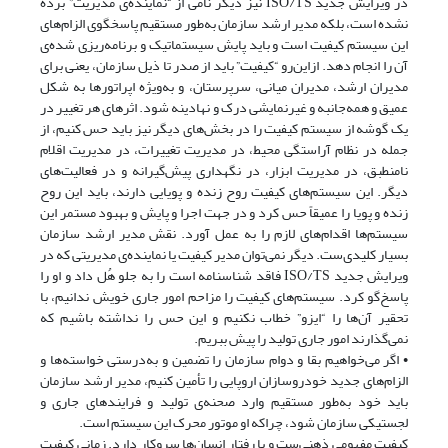
در ویرایش جدید ISO/TS نیز دیگر نامی از “نماینده‌ی مدیریت” برده
نشده است، بلکه مدیر ارشد سازمان به‌طور مستقیم پاسخگوی الزام‌های
این سیستم کیفیت است و باید پایش سیستماتیک و برنامه‌ریزی ‌شده‌ی
آن را انجام دهد. ازاین‌رو “کیفیت” باید از صدر تا ذیل سازمان، یعنی برای
مدیران ارشد، مدیران میانی، سرپرستان، و به‌ویژه اپراتورها به شکل
عمیق و همه‌جانبه و غیرنمایشی درک و نهادینه شود. اثرهای هر تغییر در
یک گوشه از سیستم کیفیت را در بخش‌های دیگر نیز باید حس کنیم، از
جمله در نظام آراستگی محیط، در مدیریت تغییرات، در مدیریت اقلام
نامنطبق، در مدیریت ابزار، در نگهداری پیش‌گیرانه و در فعالیت‌های
دیگر. این سیستم‌های کیفیت روح زنده و پویایی دارند، باید این روح
زنده و پویا را عمیقاً حس کرد و در جهت اجرا و پایش و بهبود مستمر این
سیستم‌ها اقدام‌های لازم را به عمل آورد. نقش مدیر ارشد سازمان
بسیار کلیدی‌ست. دیگر نمی‌توان مدیر کیفیت یا نماینده‌ی مدیریتی که در
ویرایش جدید ISO/TS فاقد شناسنامه است را به جلو هُل داد و او را
پاسخ‌گو کرد. سیستم‌های کیفیت را مزاحم امور جاری خویش ندانیم، با
تحقیر آن‌ها را “ایزو” خطاب نکنیم و این حس را نداشته باشیم که
نمی‌گذارند امور جاری تولید را پیش ببریم.
• اگر می‌خواهیم بقا و دوام سازمان را تضمین و به‌درستی خواسته‌ها و
الزام‌های جدید خودروسازان اروپایی را تأمین کنیم، مدیر ارشد سازمان
باید خود به‌طور مستقیم وارد صحنه‌ی تولید و فرایندهای جاری و
لجستیکی سازمان شود، چراکه او موتور محرک این سیستم است.
کیفیت مفهومی ذهنی‌ست و با رفتار انسان‌ها سروکار دارد. زمانی کیفیت