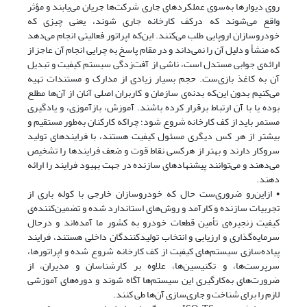
روی دیوارها به‌سوی عملکردهای جاری شرکت‌ها جریان می‌یابند و مؤثر
واقع می‌شوند که درکف کارخانه جاری شوند، یعنی چیزی که
خودروسازان اروپایی طلب می‌کنند. این‌که اپراتور فعالیتی انجام می‌دهد
که منشأ و دلیل آن را نمی‌داند و در مقام پاسخ به چرایی انجام آن عاجز از
ارائه‌ی جوابی مستدل است، ناشی از آفت‌زدگی سیستم کیفیت و تبدیل
آن به کاغذ بازی‌ست. حجم بسیار زیادی از مدارک و مستندات تهیه
می‌کنیم بدون این‌که بدنه‌ی سازمان و کاربران اصلی آنان از آن‌ها مطلع
بوده یا با آن ارتباط برقرار کرده باشند. آموزش، بازآموزی، و یادگیری
مستمر باید از کف کارخانه شروع شود؛ چراکه کارکنان به‌طور مستقیم و
بیشتر از هر کس دیگری مسئول کیفیت هستند، با فرایندهای تولید
سروکار دارند و بهتر از هرکسی نقاط قوت و ضعف فرایندها را تشخیص
می‌دهند و می‌توانند پیشنهادهای سازنده در جهت بهبود فرایند را ارائه
دهند.
• ازاین‌رو ضروری‌ست حال که خودروسازان خارجی با کوله باری از
تجربیات سازنده و کارآمد و روش‌های استاندارد شده و تضمین‌کننده‌ی
کیفیت زنجیره‌ی تأمین قطعات خودرو به کشور ما آمده‌اند و درحال
سرمایه‌گذاری و ارزیابی و انتخاب تولیدکنندگان داخلی هستند، فرایند
پیاده‌سازی سیستم‌های کیفیت از کف کارخانه شروع شده و اپراتورها،
سرپرست‌ها، و تکنیسین‌ها، علاوه بر کارشناسان و مدیران، از
ضرورت‌های به‌کارگیری این سیستم‌ها آگاه شوند و دوره‌های آموزشی
لازم را برای شناخت و جاری‌سازی آن‌ها طی کنند.