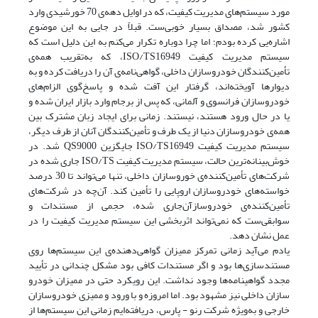
مورد سیستم‌های مدیریت کیفیت، که در اوایل دهه‌ی 70 خورشیدی وارد
کشور شد، مصداق بسیار خوبی‌ست. قبلاً در جایی به این موضوع
اشاره‌یی کرده بودم؛ اما چرا دوباره تکرار می‌کنم به این دلیل است که
سیستم مدیریت کیفیت ISO/TS16949، که به‌تقریب همه‌ی
تأمین‌کنندگان خودروسازان داخلی، گواهی‌نامه‌ی آن را دریافت کرده و به
دیوارها آویخته‌اند، گرفتار این آفت شده و پاسخ‌گوی الزام‌های
خودروسازان فرانسوی و آلمانی، که پس از برجام وارد بازار ایران شده و
یا در حال ورود هستند، نیستند. زمانی برای ایجاد زبان مشترک بین
همه‌ی خودروسازان دنیا از یک طرف و تأمین‌کنندگان آنان از طرف دیگر،
سیستم مدیریت کیفیت ISO/TS16949 جایگزین QS9000 شد. در
خوش‌بینانه‌ترین حالت، سیستم مدیریت کیفیت ISO/TS جاری شده در
شرکت‌های تأمین‌کننده‌ی خوروسازان داخلی، تنها می‌تواند تا 30 درصد
خواسته‌های خودروسازان اروپایی را تأمین کند. آن‌چه در شرکت‌های
تأمین‌کننده‌ی خودروسازآن‌جاری شده، حجمی از مستندات و
سوابقی‌ست که نمی‌تواند اثربخشی این سیستم مدیریت کیفیت را در
عمل نشان دهد.
یادم می‌آید زمانی تمرکز ممیزان گواهی‌دهنده‌ی این سیستم‌ها روی
مستندسازی‌ها بود و اگر مستندات کافی بود مشکل چندانی در تأیید
مجدد گواهینامه‌ها وجود نداشت. این رویکرد حتی در ممیزان خودرو
سازان داخلی نیز مشهود بود. اما امروزه و با ورود و ممیزی خودروسازان
خارجی و به‌ویژه شرکت رنو - پارس، دریافته‌ایم زمانی این سیستم‌ها از