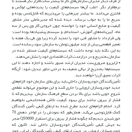
از طرف دیگر مدیران سازمان‌های کار ما بیشتر سخت‌افزار نگر هستند تا
نرم‌افزار نگر. اغلب آن‌ها سیستم‌های کیفیت را پدیده‌هایی لوکس و
فانتزی می‌دانند. ما بیشتر چیزهایی را می‌پذیریم که قابل‌لمس بوده و
سریع ما را به جواب برساند. دیده شده که مدیرعاملی عذر مشاور
کیفیت و منابع انسانی خود را خواسته، چون خروجی کار وی پس از سه
ماه، آیین‌نامه‌های آموزش، استخدام، و سیستم پیشنهادها بوده است؛
ولی قرارداد با مشاور فنی خود را تمدید کرده زیرا وی طی یک هفته با
تعمیر قطعه‌یی بیش از چند میلیون تومان به سازمان سود رسانده است.
به این نکته باید توجه داشت که سیستم‌های کیفیت مستقر شده در
سازمان به‌تدریج و در درازمدت اثرات اقتصادی خود را نشان می‌دهند.
• ازاین‌رو ضروری‌ست مدیران ارشد صبور باشند و اجازه دهند تا این
سیستم‌ها به‌تدریج از نهالی ضعیف به درختی تناور تبدیل شود؛ آن‌گاه
اثرات عمیق آن را خواهند دید.
تأمین‌کنندگان خودروسازان داخلی باید برای بقای سازمان خود الزام‌های
جدید خودروسازان اروپایی را جاری کنند و این موضوع می‌تواند نقطه‌ی
شروع خوبی باشد برای بالا بردن سطح فرهنگ سازمان. بپذیریم که تا
فشار از بیرون نباشد برای بهبود کیفیت تلاش همه‌جانبه‌یی نخواهیم
کرد. انجام الزام‌های جدید مطرح شده به ارتقای کیفی تأمین کنندگان
کمک قابل‌توجهی می‌کند، همان‌طور که نمودش را در اواخر دهه‌ی 70
خورشیدی دیدیم که چگونه فشار از بیرون برای استقرار QS9000 منجر
به جهش کیفی تأمین‌کنندگان خودروسازان داخلی شد. اکنون که
خودروسازان اروپایی در جهت ارتقای کیفی تأمین‌کنندگانِ ایرانیِ خود