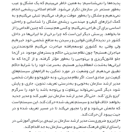
پدیده‌ها را نمی‌شناسیم؛ به همین خاطر می‌بینیم که یک مشکل و عیب
به‌طور مستمر در سازمان تکرار می‌شود. اقدام اصلاحی ریشه‌یی انجام
نمی‌دهیم و مشکل را به‌طور موقت برطرف می‌کنیم؛ تنبلی می‌کنیم و به
کمک ابزارهای کیفی و مهندسی، ریشه‌ی مشکل را شناسایی و راه‌حلی
اساسی برای آن طراحی نمی‌کنیم؛ و کسی هم نیست که چنین اقدامی را از
ما بخواهد. پرسش دیگر این است که چرا برخی از ما ایرانی‌ها در داخل
کشور در ندیده گرفتن قوانین و رسیدن به منافع شخصی خود خبره‌ایم
ولی وقتی به کشوری توسعه‌یافته مهاجرت می‌کنیم قانونمندترینِ
مهاجران هستیم؟ چون نظام مدیریتی حاکم و بسترهای موجود در آن‌جا
جلو قانون‌گریزی و بی‌توجهی را به‌طور مؤثر گرفته، و از آن‌جا که ما
ایرانی‌ها به‌شدت انعطاف‌پذیر هستیم، به‌سرعت خود را با شرایط حاکم
تطبیق می‌دهیم. این وضعیت در مورد تمکین به الزام‌های سیستم‌های
کیفیت نیز صادق است. اگر نظام مدیریتی، و نه خلق‌وخو و نظرات شخصی
مدیر ارشد سازمان به‌خوبی و به‌درستی تعریف، تدوین، جاری، و پایش
شود دیگر کسی نمی‌تواند بی‌تفاوت و بی‌توجه باشد یا خود را سرگرم
“ایزو بازی” کند. حتی اگر مدیر ارشد سازمان نیز تغییر کند و مدیر جدید
بخواهد خلاف قواعد و سیستم تعریف شده حرکت کند، این سیستم است
که مانعش می‌شود و او را مجبور می‌کند تا در مسیر تعریف شده و در
جهت بهبود آن حرکت کند.
• ازاین‌رو ضروری‌ست مدیر ارشد سازمان بر تهیه‌ی برنامه‌ی آموزشی در
راستای ارتقای فرهنگ صنعتی و عمومی سازمان به جد اقدام کند.