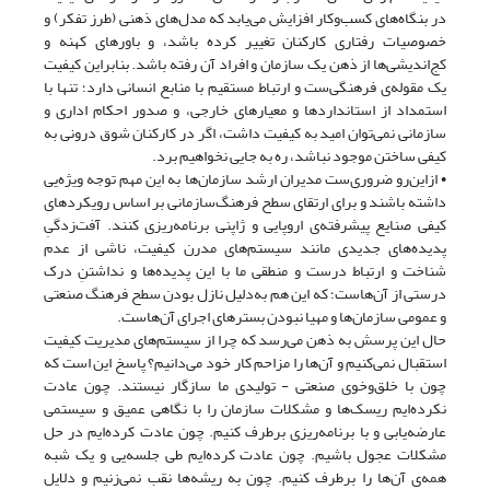
در بنگاه‌های کسب‌وکار افزایش می‌یابد که مدل‌های ذهنی (طرز تفکر) و
خصوصیات رفتاری کارکنان تغییر کرده باشد، و باورهای کهنه و
کج‌اندیشی‌ها از ذهن یک سازمان و افراد آن رفته باشد. بنابراین کیفیت
یک مقوله‌ی فرهنگی‌ست و ارتباط مستقیم با منابع انسانی دارد؛ تنها با
استمداد از استانداردها و معیارهای خارجی، و صدور احکام اداری و
سازمانی نمی‌توان امید به کیفیت داشت، اگر در کارکنان شوق درونی به
کیفی ساختن موجود نباشد، ره به جایی نخواهیم برد.
• ازاین‌رو ضروری‌ست مدیران ارشد سازمان‌ها به این مهم توجه ویژه‌یی
داشته باشند و برای ارتقای سطح فرهنگ‌سازمانی بر اساس رویکردهای
کیفی صنایع پیشرفته‌ی اروپایی و ژاپنی برنامه‌ریزی کنند. آفت‌زدگیِ
پدیده‌های جدیدی مانند سیستم‌های مدرن کیفیت، ناشی از عدم
شناخت و ارتباط درست و منطقی ما با این پدیده‌ها و نداشتنِ درک
درستی از آن‌هاست؛ که این هم به‌دلیل نازل بودن سطح فرهنگ صنعتی
و عمومی سازمان‌ها و مهیا نبودن بسترهای اجرای آن‌هاست.
حال این پرسش به ذهن می‌رسد که چرا از سیستم‌های مدیریت کیفیت
استقبال نمی‌کنیم و آن‌ها را مزاحم کار خود می‌دانیم؟ پاسخ این است که
چون با خلق‌وخوی صنعتی - تولیدی ما سازگار نیستند. چون عادت
نکرده‌ایم ریسک‌ها و مشکلات سازمان را با نگاهی عمیق و سیستمی
عارضه‌یابی و با برنامه‌ریزی برطرف کنیم. چون عادت کرده‌ایم در حل
مشکلات عجول باشیم. چون عادت کرده‌ایم طی جلسه‌یی و یک شبه
همه‌ی آن‌ها را برطرف کنیم. چون به ریشه‌ها نقب نمی‌زنیم و دلایل