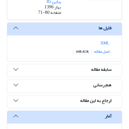
پیاپی 85
بهار 1396
صفحه
71-80
فایل ها
XML
اصل مقاله
648.42 K
سابقه مقاله
هم رسانی
ارجاع به این مقاله
آمار