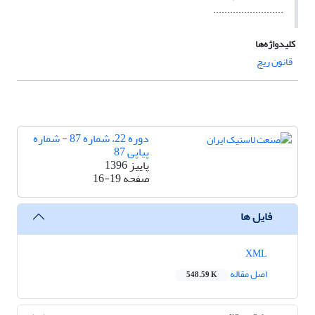
.........................
کلیدواژه‌ها
قانون ریچ
دوره 22، شماره 87 - شماره
پیاپی 87
پاییز 1396
صفحه
16-19
فایل ها
XML
اصل مقاله
548.59 K