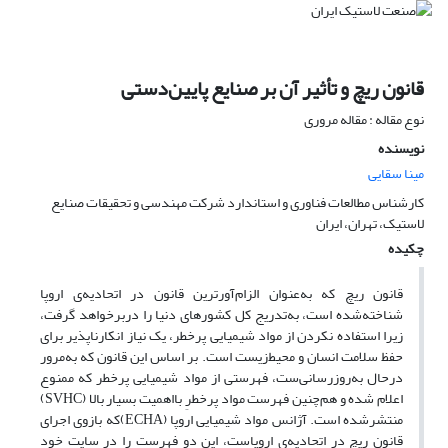
قانون ریچ و تأثیر آن بر صنایع پایین‌دستی
نوع مقاله : مقاله مروری
نویسنده
مینا سقایی
کارشناس مطالعات فناوری و استاندارد شرکت مهندسی و تحقیقات صنایع
لاستیک، تهران، ایران
چکیده
قانون ریچ که به‌عنوان الزام‌آورترین قانون در اتحادیه‌ی اروپا
شناخته‌شده است، به‌تدریج کل کشورهای دنیا را دربرخواهد گرفت،
زیرا استفاده نکردن از مواد شیمیایی پرخطر، یک نیاز انکارناپذیر برای
حفظ سلامت انسان و محیط‌زیست است. بر اساس این قانون که به‌مرور
درحال به‌روزرسانی‌ست، فهرستی از مواد شیمیایی پرخطر که ممنوع
اعلام شده و هم‌چنین فهرست مواد پرخطرِ بااهمیت بسیار بالا (SVHC)
منتشرشده است. آژانس مواد شیمیایی اروپا (ECHA)که بازوی اجرای
قانون ریچ در اتحادیه‌ی اروپاست، این دو فهرست را در سایت خود