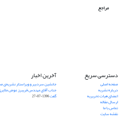
مراجع
دسترسی سریع
آخرین اخبار
صفحه اصلی
جانشین سردبیر و ویراستار نشریه‌ی صن
درباره نشریه
جناب آقای مهندس فریبرز عوض ملایری د
اعضای هیات تحریریه
گفت
1396-07-27
ارسال مقاله
تماس با ما
نقشه سایت