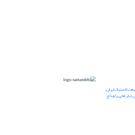
عت لاستیک ایران،
یار فانی را وداع