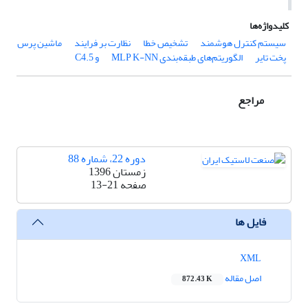
کلیدواژه‌ها
سیستم کنترل هوشمند
تشخیص خطا
نظارت بر فرایند
ماشین پرس
پخت تایر
الگوریتم‌های طبقه‌بندی MLP
K-NN و C4.5
مراجع
دوره 22، شماره 88
زمستان 1396
صفحه
13-21
فایل ها
XML
اصل مقاله
872.43 K