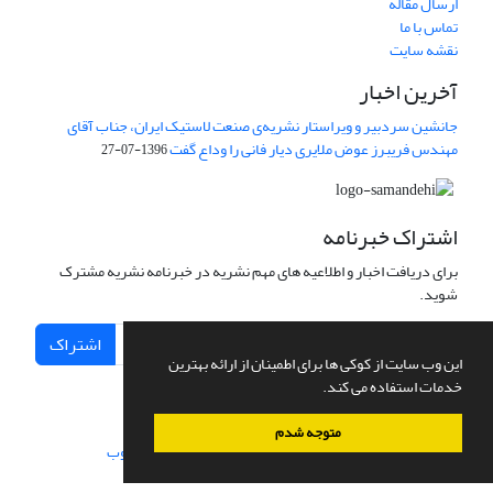
ارسال مقاله
تماس با ما
نقشه سایت
آخرین اخبار
جانشین سردبیر و ویراستار نشریه‌ی صنعت لاستیک ایران، جناب آقای
مهندس فریبرز عوض ملایری دیار فانی را وداع گفت
1396-07-27
اشتراک خبرنامه
برای دریافت اخبار و اطلاعیه های مهم نشریه در خبرنامه نشریه مشترک
شوید.
اشتراک
این وب سایت از کوکی ها برای اطمینان از ارائه بهترین
خدمات استفاده می کند.
متوجه شدم
سامانه مدیریت نشریات علمی.
طراحی و پیاده سازی از
سیناوب