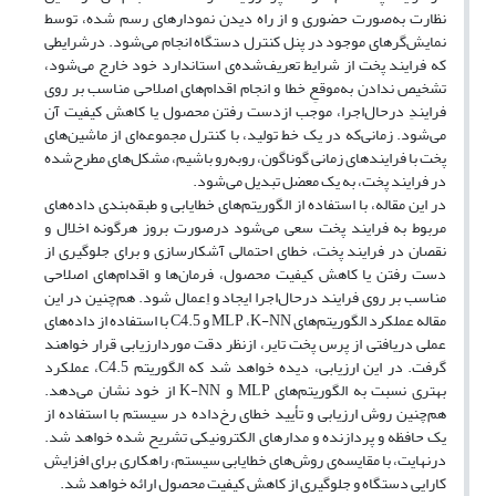
نظارت به‌صورت حضوری و از راه دیدن نمودارهای رسم شده، توسط
نمایش‌گرهای موجود در پنل کنترل دستگاه انجام می‌شود. درشرایطی
که فرایند پخت از شرایط تعریف‌شده‌ی استاندارد خود خارج می‌شود،
‌تشخیص ندادن به‌موقعِ خطا و انجام اقدام‌های اصلاحی مناسب بر روی
فرایندِ درحال‌اجرا، موجب ازدست رفتن محصول یا کاهش کیفیت آن
می‌شود. زمانی‌که در یک خط تولید، با کنترل مجموعه‌ای از ماشین‌های
پخت با فرایندهای زمانی گوناگون، روبه‌رو باشیم، مشکل‌های مطرح‌شده
در فرایند پخت، به یک معضل تبدیل می‌شود.
در این مقاله، با استفاده از الگوریتم‌های خطایابی و طبقه‌بندی داده‌های
مربوط به فرایند پخت سعی می‌شود درصورت بروز هرگونه اخلال و
نقصان در فرایند پخت، خطای احتمالی آشکارسازی و برای جلوگیری از
دست رفتن یا کاهش کیفیت محصول، فرمان‌ها و اقدام‌های اصلاحی
مناسب بر روی فرایند درحال‌اجرا ایجاد و اِعمال شود. هم‌چنین در این
مقاله عملکرد الگوریتم‌های MLP ،K-NN و C4.5 با استفاده از داده‌‌های
عملی دریافتی از پرس پخت تایر، ازنظر دقت موردارزیابی قرار خواهند
گرفت. در این ارزیابی، دیده خواهد شد که الگوریتم C4.5، عملکرد
بهتری نسبت به الگوریتم‌های MLP و K-NN از خود نشان می‌دهد.
هم‌چنین روش ارزیابی و تأیید خطای رخ‌داده در سیستم با استفاده از
یک حافظه و پردازنده و مدارهای الکترونیکی تشریح شده خواهد شد.
درنهایت، با مقایسه‌ی روش‌های خطایابی سیستم، راهکاری برای افزایش
کارایی دستگاه و جلوگیری از کاهش کیفیت محصول ارائه خواهد شد.