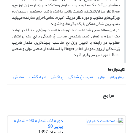
به‌شمار می‌آید. یک مخلوط خوب مخلوطی‌ست که هم ازنظر میزان توزیع و
هم ازنظر میزان تفکیک، کیفیت بالایی داشته باشد. به‌منظور رسیدن به
ویژگی‌های مطلوب و موردنظر در یک آمیزه، تمامی اجزای سازنده می‌باید
به بهترین شکل ممکن با یکدیگر مخلوط شوند.
در این مقاله سعی شده است با توجه به اهمیت ویژه‌ی اختلاط در تولید
یک آمیزه و نقش تعیین‌کننده‌ی‌ ضریب پُرشدگی برای یک پراکنش
مطلوب در رابطه با تعیین وزن بچ مناسب، بهینه‌ترین مقدار ضریب
پُرشدگی از روی نمودار Finger print با استفاده از منحنی توان و منحنی
t-Ram موردبررسی قرار گیرد.
کلیدواژه‌ها
زمان رام
توان
ضریب پُرشدگی
پراکنش
اثر انگشت
سایش
مراجع
دوره 22، شماره 90 - شماره
پیاپی 90
تابستان 1397