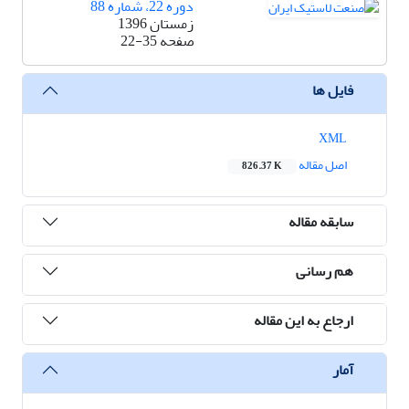
دوره 22، شماره 88
زمستان 1396
صفحه
22-35
فایل ها
XML
اصل مقاله
826.37 K
سابقه مقاله
هم رسانی
ارجاع به این مقاله
آمار