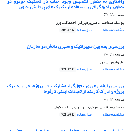
راهکاری به منظور تشخیص وجود حباب در لاستیک خودرو در
تصاویر رادیو گرافی با استفاده از تکنیک های پردازش تصویر
صفحه
63-79
یوسف صداقت، ناصر پرهیزگار، احمد کشاورز
مشاهده مقاله
اصل مقاله
204.07 K
بررسی رابطه بین سیبرنتیک و ممیزی دانش در سازمان
صفحه
73-79
علی فروزش مهر
مشاهده مقاله
اصل مقاله
271.27 K
بررسی رابطه رهبری تحول‌گرا، مشارکت در پروژه، میل به ترک
پروژه و ادراک کارمند از تعهدات ایمنی کارفرما
صفحه
81-93
محمد رضا فتحی، مهدی نصراللهی، رضا کشکولی
مشاهده مقاله
اصل مقاله
721.66 K
شناسایی و رتبه بندی عوامل مدیریت منابع انسانی موثر در