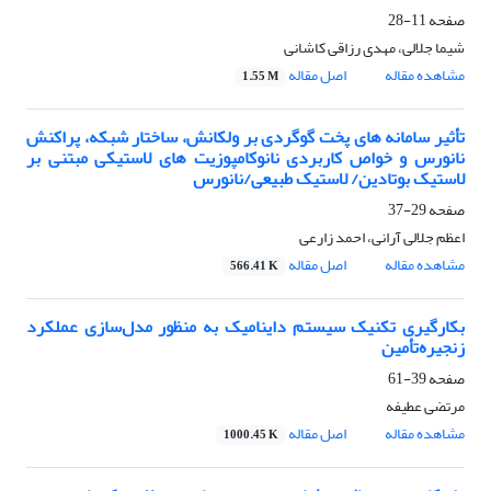
صفحه
11-28
شیما جلالی، مهدی رزاقی کاشانی
مشاهده مقاله
اصل مقاله
1.55 M
تأثیر سامانه های پخت گوگردی بر ولکانش، ساختار شبکه، پراکنش
نانورس و خواص کاربردی نانوکامپوزیت های لاستیکی مبتنی بر
لاستیک بوتادین/ لاستیک طبیعی/نانورس
صفحه
29-37
اعظم جلالی آرانی، احمد زارعی
مشاهده مقاله
اصل مقاله
566.41 K
بکارگیری تکنیک سیستم داینامیک به منظور مدل‌سازی عملکرد
زنجیره‌تأمین
صفحه
39-61
مرتضی عطیفه
مشاهده مقاله
اصل مقاله
1000.45 K