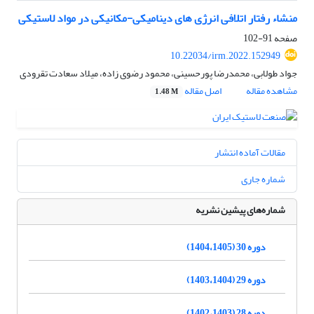
منشاء رفتار اتلافی انرژی های دینامیکی-مکانیکی در مواد لاستیکی
صفحه
91-102
10.22034/irm.2022.152949
جواد طولابی، محمدرضا پورحسینی، محمود رضوی زاده، میلاد سعادت تقرودی
مشاهده مقاله
اصل مقاله
1.48 M
مقالات آماده انتشار
شماره جاری
شماره‌های پیشین نشریه
دوره 30 (1404،1405)
دوره 29 (1403،1404)
دوره 28 (1402،1403)