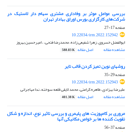
بررسی عوامل موثر بر وفاداری مشتری سهام دار لاستیک در
شرکت‌های کارگزاری بورس اوراق بهادار تهران
صفحه
17-27
10.22034/irm.2022.152942
ابوالفضل خسروی، زهرا شفیعی زاده، محمدرضا فتحی، ، امیرحسین بهروز
مشاهده مقاله
اصل مقاله
588.83 K
روشهای نوین تمیز کردن قالب تایر
صفحه
29-35
10.22034/irm.2022.152943
علیرضا بهزادی، طاهره کرامتی، محمد لایقی قلعه سوخته، ندا مهاجرانی
مشاهده مقاله
اصل مقاله
401.38 K
مروری بر کامپوزیت های پلیمری و بررسی تاثیر نوع، اندازه و شکل
تقویت کننده ها بر خواص مکانیکی آنها
صفحه
37-56