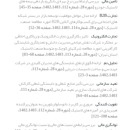
تامین مالی
بررسی ارتباط بین نرخ بهره ی بانکی و بازدهی بیمه های
لاستیک خودرو
[دوره 28، شماره 112، 1402،1403، صفحه 35-45]
تجارت B2B
ارائه مدل عوامل موفقیت توسعه بازار در بستر شبکه
های اجتماعی برای کسب‌وکارهای آنلاین B2B (مورد مطالعه: صنعت
لاستیک)
[دوره 28، شماره 114، 1402،1403، صفحه 36-52]
تجارت الکترونیک
تاثیر بکارگیری تجارت الکترونیک و ریاکاری اخلاقی
بر عملکرد شرکت:نقش میانجی مدیریت دانش و تعدیلگری شایستگی
کارآفرینی (مورد مطالعه شرکتهای کوچک و متوسط صنعت لاستیک
استان تهران)
[دوره 28، شماره 113، 1402،1403، صفحه 68-83]
تحلیل تم
ارائه الگوی ارتقای شایستگی های مدیران کلیدی در شرکت
مهندسی و ساخت تاسیسات دریایی
[دوره 28، شماره 113،
1402،1403، صفحه 3-23]
تعهد سازمانی
بررسی تأثیر منابع شغلی و دلبستگی شغلی کارکنان
شرکت های لاستیک سازی بر تعهد سازمانی
[دوره 28، شماره 111،
1402،1403، صفحه 44-64]
تقویت کنندگی
مروری بر کاربرد نانوسلولزبلورین به عنوان پرکننده
هیبریدی در آمیزه های لاستیک
[دوره 28، شماره 112، 1402،1403،
صفحه 108-121]
توانگری مالی
بررسی رابطه‌ی نسبت‌های مالی و نسبت توانگری مالی