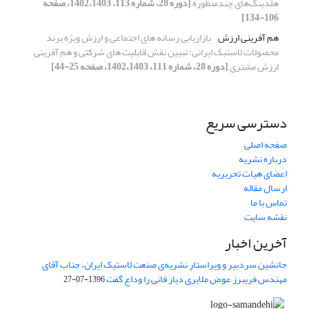
هلدینگ‌های چندمنظوره
[دوره 28، شماره 113، 1402،1403، صفحه
106-134]
هم آفرینی ارزش
بازاریابی رسانه های اجتماعی و ارزش ویژه برند
محصولات لاستیک ایرانی: تبیین نقش قابلیت های شرکتی و هم آفرینی
ارزش مشتری
[دوره 28، شماره 111، 1402،1403، صفحه 25-44]
دسترسی سریع
صفحه اصلی
درباره نشریه
اعضای هیات تحریریه
ارسال مقاله
تماس با ما
نقشه سایت
آخرین اخبار
جانشین سردبیر و ویراستار نشریه‌ی صنعت لاستیک ایران، جناب آقای
مهندس فریبرز عوض ملایری دیار فانی را وداع گفت
1396-07-27