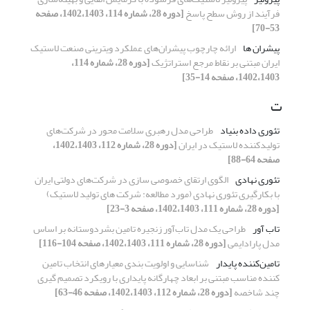
فرآیند از روش سطح پاسخ
[دوره 28، شماره 114، 1402،1403، صفحه
53-70]
پیشران ها
ارائه چارچوب پیشران‌های عملکرد ویترینی صنعت لاستیک
ایران مبتنی بر نقاط مرجع استراتژیک
[دوره 28، شماره 114،
1402،1403، صفحه 14-35]
ت
تئوری داده بنیاد
طراحی مدل رهبری سلامت محور در شرکت‌های
تولیدکننده لاستیک در ایران
[دوره 28، شماره 112، 1402،1403،
صفحه 64-88]
تئوری نهادی
الگوی ارتقای خصوصی سازی در شرکت‌های دولتی ایران
با بکارگیری تئوری نهادی (مورد مطالعه: شرکت های تولید لاستیک)
[دوره 28، شماره 111، 1402،1403، صفحه 3-23]
تاب آور
طراحی یک مدل تاب‌آور زنجیره تامین بشردوستانه بر اساس
مدل پارادایمی
[دوره 28، شماره 111، 1402،1403، صفحه 104-116]
تامین‌کننده پایدار
شناسایی و اولویت بندی معیارهای انتخاب تامین
کننده مناسب مبتنی بر ابعاد چهارگانه پایداری با رویکرد تصمیم گیری
چند شاخصه
[دوره 28، شماره 112، 1402،1403، صفحه 46-63]