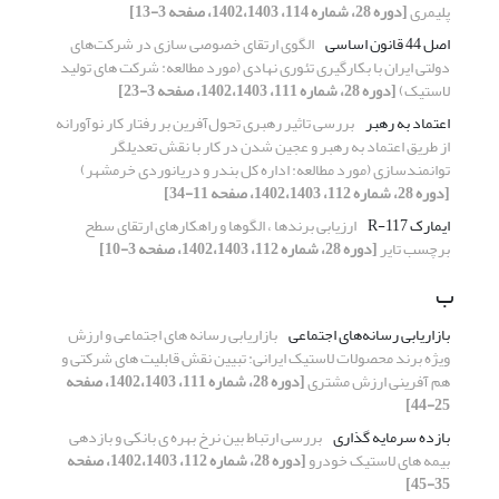
پلیمری
[دوره 28، شماره 114، 1402،1403، صفحه 3-13]
اصل 44 قانون اساسی
الگوی ارتقای خصوصی سازی در شرکت‌های
دولتی ایران با بکارگیری تئوری نهادی (مورد مطالعه: شرکت های تولید
لاستیک)
[دوره 28، شماره 111، 1402،1403، صفحه 3-23]
اعتماد به رهبر
بررسی تاثیر رهبری تحول‌آفرین بر رفتار کار نوآورانه
از طریق اعتماد به رهبر و عجین شدن در کار با نقش تعدیلگر
توانمندسازی (مورد مطالعه: اداره کل بندر و دریانوردی خرمشهر)
[دوره 28، شماره 112، 1402،1403، صفحه 11-34]
ایمارک R-117
ارزیابی برندها ، الگوها و راهکارهای ارتقای سطح
برچسب تایر
[دوره 28، شماره 112، 1402،1403، صفحه 3-10]
ب
بازاریابی رسانه‌های اجتماعی
بازاریابی رسانه های اجتماعی و ارزش
ویژه برند محصولات لاستیک ایرانی: تبیین نقش قابلیت های شرکتی و
هم آفرینی ارزش مشتری
[دوره 28، شماره 111، 1402،1403، صفحه
25-44]
بازده سرمایه گذاری
بررسی ارتباط بین نرخ بهره ی بانکی و بازدهی
بیمه های لاستیک خودرو
[دوره 28، شماره 112، 1402،1403، صفحه
35-45]