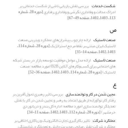
شکست خدمات
بررسی نقش بازیابی ناشی از شکست خدماتی بر
ادراک عدالت و وفاداری نگرشی و وفاداری رفتاری
[دوره 28، شماره
113، 1402،1403، صفحه 49-67]
ص
صنعت لاستیک
ارائه چارچوب پیشران‌های عملکرد ویترینی صنعت
لاستیک ایران مبتنی بر نقاط مرجع استراتژیک
[دوره 28، شماره 114،
1402،1403، صفحه 14-35]
صنعت لاستیک
ارائه مدل عوامل موفقیت توسعه بازار در بستر شبکه
های اجتماعی برای کسب‌وکارهای آنلاین B2B (مورد مطالعه: صنعت
لاستیک)
[دوره 28، شماره 114، 1402،1403، صفحه 36-52]
ع
عجین شدن در کار و توانمندسازی
بررسی تاثیر رهبری تحول‌آفرین بر
رفتار کار نوآورانه از طریق اعتماد به رهبر و عجین شدن در کار با نقش
تعدیلگر توانمندسازی (مورد مطالعه: اداره کل بندر و دریانوردی
خرمشهر)
[دوره 28، شماره 112، 1402،1403، صفحه 11-34]
عملکرد شرکت
تاثیر بکارگیری تجارت الکترونیک و ریاکاری اخلاقی بر
عملکرد شرکت:نقش میانجی مدیریت دانش و تعدیلگری شایستگی