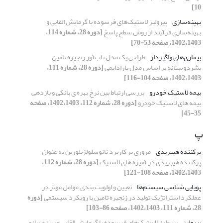
10]
بهینه‌سازی
پیرولیز لاستیک‌های فرسوده با گرمایش القایی و
بهینه‌سازی فرآیند از روش سطح پاسخ
[دوره 28، شماره 114،
1402،1403، صفحه 53-70]
بیماری‌های واگیردار
طراحی یک مدل تاب‌آور زنجیره تامین
بشردوستانه بر اساس مدل پارادایمی
[دوره 28، شماره 111،
1402،1403، صفحه 104-116]
بیمه لاستیک خودرو
بررسی ارتباط بین نرخ بهره ی بانکی و بازدهی
بیمه های لاستیک خودرو
[دوره 28، شماره 112، 1402،1403، صفحه
35-45]
پ
پرکننده هیبریدی
مروری بر کاربرد نانوسلولزبلورین به عنوان
پرکننده هیبریدی در آمیزه های لاستیک
[دوره 28، شماره 112،
1402،1403، صفحه 108-121]
پویایی شناسی سیستم‌ها
تعیین و اولویت بندی عوامل موثر در
عملکرد استراتژیک تولید در زنجیره تامین با رویکرد سیستمی
[دوره
28، شماره 111، 1402،1403، صفحه 86-103]
پیرولیز
پیرولیز لاستیک‌های فرسوده با گرمایش القایی و بهینه‌سازی