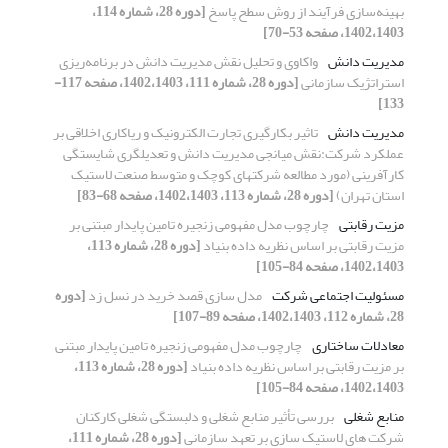
بهینه‌سازی فرآیند از روش سطح پاسخ
[دوره 28، شماره 114،
1402،1403، صفحه 53-70]
مدیریت دانش
واکاوی و تحلیل نقش مدیریت دانش در برنامه‌ریزی
استراتژیک سازمانی
[دوره 28، شماره 111، 1402،1403، صفحه 117-
133]
مدیریت دانش
تاثیر بکارگیری تجارت الکترونیک و ریاکاری اخلاقی بر
عملکرد شرکت:نقش میانجی مدیریت دانش و تعدیلگری شایستگی
کارآفرینی (مورد مطالعه شرکتهای کوچک و متوسط صنعت لاستیک
استان تهران)
[دوره 28، شماره 113، 1402،1403، صفحه 68-83]
مزیت رقابتی
چارچوب مدل مفهومی زنجیره تامین پایدار مبتنی بر
مزیت رقابتی بر اساس نظریه داده بنیاد
[دوره 28، شماره 113،
1402،1403، صفحه 84-105]
مسئولیت اجتماعی شرکت
مدل سازی قصد خرید در نسل زد
[دوره
28، شماره 112، 1402،1403، صفحه 89-107]
معادلات ساختاری
چارچوب مدل مفهومی زنجیره تامین پایدار مبتنی
بر مزیت رقابتی بر اساس نظریه داده بنیاد
[دوره 28، شماره 113،
1402،1403، صفحه 84-105]
منابع شغلی
بررسی تأثیر منابع شغلی و دلبستگی شغلی کارکنان
شرکت های لاستیک سازی بر تعهد سازمانی
[دوره 28، شماره 111،