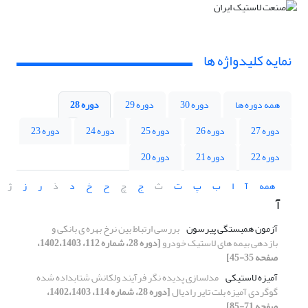
نمایه کلیدواژه ها
همه دوره ها
دوره 30
دوره 29
دوره 28
دوره 27
دوره 26
دوره 25
دوره 24
دوره 23
دوره 22
دوره 21
دوره 20
همه
آ
ا
ب
پ
ت
ث
ج
چ
ح
خ
د
ذ
ر
ز
ژ
آ
آزمون همبستگی پیرسون
بررسی ارتباط بین نرخ بهره ی بانکی و
بازدهی بیمه های لاستیک خودرو
[دوره 28، شماره 112، 1402،1403،
صفحه 35-45]
آمیزه لاستیکی
مدلسازی پدیده نگر فرآیند ولکانش شتابداده شده
گوگردی آمیزه بلت تایر رادیال
[دوره 28، شماره 114، 1402،1403،
صفحه 71-85]