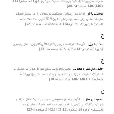
شرکت‌های بیمه با تاکید بر بیمه لاستیک خودرو
[دوره 28، شماره 113،
1402،1403، صفحه 34-48]
توسعه بازار
ارائه مدل عوامل موفقیت توسعه بازار در بستر شبکه
های اجتماعی برای کسب‌وکارهای آنلاین B2B (مورد مطالعه: صنعت
لاستیک)
[دوره 28، شماره 114، 1402،1403، صفحه 36-52]
ج
جذب انرژی
اثر ساختار اسفنجی بر رفتار اتلافی کامپوزیت‌های پلیمری
[دوره 28، شماره 114، 1402،1403، صفحه 3-13]
ح
حلقه های علی و معلولی
تعیین و اولویت بندی عوامل موثر در عملکرد
استراتژیک تولید در زنجیره تامین با رویکرد سیستمی
[دوره 28،
شماره 111، 1402،1403، صفحه 86-103]
خ
خصوصی سازی
الگوی ارتقای خصوصی سازی در شرکت‌های دولتی
ایران با بکارگیری تئوری نهادی (مورد مطالعه: شرکت های تولید
لاستیک)
[دوره 28، شماره 111، 1402،1403، صفحه 3-23]