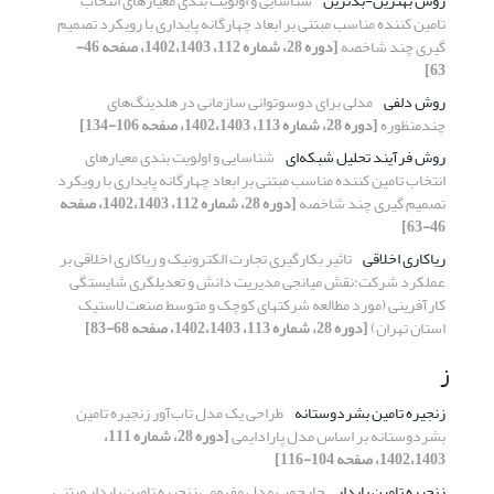
روش بهترین-بدترین
شناسایی و اولویت بندی معیارهای انتخاب
تامین کننده مناسب مبتنی بر ابعاد چهارگانه پایداری با رویکرد تصمیم
گیری چند شاخصه
[دوره 28، شماره 112، 1402،1403، صفحه 46-
63]
روش دلفی
مدلی برای دوسوتوانی سازمانی در هلدینگ‌های
چندمنظوره
[دوره 28، شماره 113، 1402،1403، صفحه 106-134]
روش فرآیند تحلیل شبکه‌ای
شناسایی و اولویت بندی معیارهای
انتخاب تامین کننده مناسب مبتنی بر ابعاد چهارگانه پایداری با رویکرد
تصمیم گیری چند شاخصه
[دوره 28، شماره 112، 1402،1403، صفحه
46-63]
ریاکاری اخلاقی
تاثیر بکارگیری تجارت الکترونیک و ریاکاری اخلاقی بر
عملکرد شرکت:نقش میانجی مدیریت دانش و تعدیلگری شایستگی
کارآفرینی (مورد مطالعه شرکتهای کوچک و متوسط صنعت لاستیک
استان تهران)
[دوره 28، شماره 113، 1402،1403، صفحه 68-83]
ز
زنجیره تامین بشردوستانه
طراحی یک مدل تاب‌آور زنجیره تامین
بشردوستانه بر اساس مدل پارادایمی
[دوره 28، شماره 111،
1402،1403، صفحه 104-116]
زنجیره تامین پایدار
چارچوب مدل مفهومی زنجیره تامین پایدار مبتنی