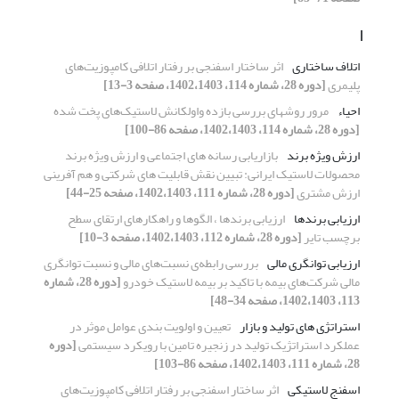
ا
اتلاف ساختاری
اثر ساختار اسفنجی بر رفتار اتلافی کامپوزیت‌های
پلیمری
[دوره 28، شماره 114، 1402،1403، صفحه 3-13]
احیاء
مرور روشهای بررسی بازده واولکانش لاستیک‌های پخت شده
[دوره 28، شماره 114، 1402،1403، صفحه 86-100]
ارزش ویژه برند
بازاریابی رسانه های اجتماعی و ارزش ویژه برند
محصولات لاستیک ایرانی: تبیین نقش قابلیت های شرکتی و هم آفرینی
ارزش مشتری
[دوره 28، شماره 111، 1402،1403، صفحه 25-44]
ارزیابی برندها
ارزیابی برندها ، الگوها و راهکارهای ارتقای سطح
برچسب تایر
[دوره 28، شماره 112، 1402،1403، صفحه 3-10]
ارزیابی توانگری مالی
بررسی رابطه‌ی نسبت‌های مالی و نسبت توانگری
مالی شرکت‌های بیمه با تاکید بر بیمه لاستیک خودرو
[دوره 28، شماره
113، 1402،1403، صفحه 34-48]
استراتژی های تولید و بازار
تعیین و اولویت بندی عوامل موثر در
عملکرد استراتژیک تولید در زنجیره تامین با رویکرد سیستمی
[دوره
28، شماره 111، 1402،1403، صفحه 86-103]
اسفنج لاستیکی
اثر ساختار اسفنجی بر رفتار اتلافی کامپوزیت‌های