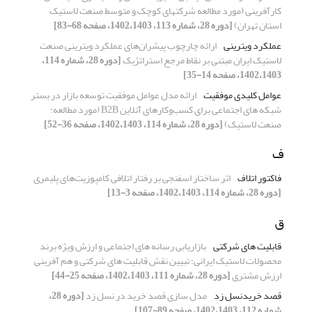
کارآفرینی (مورد مطالعه شرکتهای کوچک و متوسط صنعت لاستیک
استان تهران)
[دوره 28، شماره 113، 1402،1403، صفحه 68-83]
عملکرد ویترینی
ارائه چارچوب پیشران‌های عملکرد ویترینی صنعت
لاستیک ایران مبتنی بر نقاط مرجع استراتژیک
[دوره 28، شماره 114،
1402،1403، صفحه 14-35]
عوامل کلیدی موفقیت
ارائه مدل عوامل موفقیت توسعه بازار در بستر
شبکه های اجتماعی برای کسب‌وکارهای آنلاین B2B (مورد مطالعه:
صنعت لاستیک)
[دوره 28، شماره 114، 1402،1403، صفحه 36-52]
ف
فاکتور اتلاف
اثر ساختار اسفنجی بر رفتار اتلافی کامپوزیت‌های پلیمری
[دوره 28، شماره 114، 1402،1403، صفحه 3-13]
ق
قابلیت های شرکتی
بازاریابی رسانه های اجتماعی و ارزش ویژه برند
محصولات لاستیک ایرانی: تبیین نقش قابلیت های شرکتی و هم آفرینی
ارزش مشتری
[دوره 28، شماره 111، 1402،1403، صفحه 25-44]
قصد خریدنسل زد
مدل سازی قصد خرید در نسل زد
[دوره 28،
شماره 112، 1402،1403، صفحه 89-107]