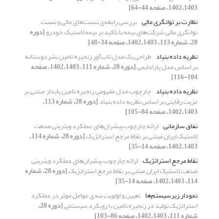
1402،1403، صفحه 44-64]
نظارت بر توانگری مالی
بررسی رابطه‌ی نسبت‌های مالی و نسبت
توانگری مالی شرکت‌های بیمه با تاکید بر بیمه لاستیک خودرو
[دوره
28، شماره 113، 1402،1403، صفحه 34-48]
نظریه داده بنیاد
طراحی یک مدل تاب‌آور زنجیره تامین بشردوستانه
بر اساس مدل پارادایمی
[دوره 28، شماره 111، 1402،1403، صفحه
104-116]
نظریه داده بنیاد
چارچوب مدل مفهومی زنجیره تامین پایدار مبتنی بر
مزیت رقابتی بر اساس نظریه داده بنیاد
[دوره 28، شماره 113،
1402،1403، صفحه 84-105]
نفاق سازمانی
ارائه چارچوب پیشران‌های عملکرد ویترینی صنعت
لاستیک ایران مبتنی بر نقاط مرجع استراتژیک
[دوره 28، شماره 114،
1402،1403، صفحه 14-35]
نقاط مرجع استراتژیک
ارائه چارچوب پیشران‌های عملکرد ویترینی
صنعت لاستیک ایران مبتنی بر نقاط مرجع استراتژیک
[دوره 28، شماره
114، 1402،1403، صفحه 14-35]
نمودار زیرسیستم‌ها
تعیین و اولویت بندی عوامل موثر در عملکرد
استراتژیک تولید در زنجیره تامین با رویکرد سیستمی
[دوره 28،
شماره 111، 1402،1403، صفحه 86-103]