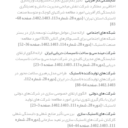
شایستگی کارآفرینی
تاثیر بکارگیری تجارت الکترونیک و ریاکاری
اخلاقی بر عملکرد شرکت:نقش میانجی مدیریت دانش و تعدیلگری
شایستگی کارآفرینی (مورد مطالعه شرکتهای کوچک و متوسط صنعت
لاستیک استان تهران)
[دوره 28، شماره 113، 1402،1403، صفحه 68-
83]
شبکه های اجتماعی
ارائه مدل عوامل موفقیت توسعه بازار در بستر
شبکه های اجتماعی برای کسب‌وکارهای آنلاین B2B (مورد مطالعه:
صنعت لاستیک)
[دوره 28، شماره 114، 1402،1403، صفحه 36-52]
شرکت مهندسی و ساخت تاسیسات دریایی ایران
ارائه الگوی ارتقای
شایستگی های مدیران کلیدی در شرکت مهندسی و ساخت تاسیسات
دریایی
[دوره 28، شماره 113، 1402،1403، صفحه 3-23]
شرکت‌های تولیدکننده لاستیک
طراحی مدل رهبری سلامت محور در
شرکت‌های تولیدکننده لاستیک در ایران
[دوره 28، شماره 112،
1402،1403، صفحه 64-88]
شرکت های دولتی
الگوی ارتقای خصوصی سازی در شرکت‌های دولتی
ایران با بکارگیری تئوری نهادی (مورد مطالعه: شرکت های تولید
لاستیک)
[دوره 28، شماره 111، 1402،1403، صفحه 3-23]
شرکت های لاستیک سازی
بررسی تأثیر منابع شغلی و دلبستگی شغلی
کارکنان شرکت های لاستیک سازی بر تعهد سازمانی
[دوره 28، شماره
111، 1402،1403، صفحه 44-64]