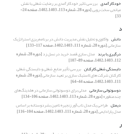
خودکارآمدی
بررسی تاثیر خودکارآمدی بر رضایت شغلی با نقش
میانجی سخت رویی
[دوره 28، شماره 113، 1402،1403، صفحه 24-
33]
د
دانش
واکاوی و تحلیل نقش مدیریت دانش در برنامه‌ریزی استراتژیک
سازمانی
[دوره 28، شماره 111، 1402،1403، صفحه 117-133]
درگیری با برند
مدل سازی قصد خرید در نسل زد
[دوره 28، شماره
112، 1402،1403، صفحه 89-107]
دلبستگی شغلی کارکنان
بررسی تأثیر منابع شغلی و دلبستگی شغلی
کارکنان شرکت های لاستیک سازی بر تعهد سازمانی
[دوره 28، شماره
111، 1402،1403، صفحه 44-64]
دوسوتوانی سازمانی
مدلی برای دوسوتوانی سازمانی در هلدینگ‌های
چندمنظوره
[دوره 28، شماره 113، 1402،1403، صفحه 106-134]
دیمتل
طراحی یک مدل تاب‌آور زنجیره تامین بشردوستانه بر اساس
مدل پارادایمی
[دوره 28، شماره 111، 1402،1403، صفحه 104-116]
ر