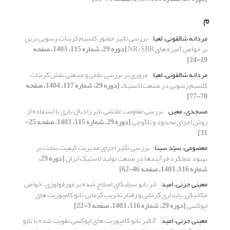
م
مردانه شالقونی، لعیا
بررسی تاثیر حضور کلسیم کربنات رسوبی برین
بر خواص آمیزه های NR/SBR
[دوره 29، شماره 115، 1403، صفحه
19-24]
مردانه شالقونی، لعیا
مروری بر بررسی علمی و صنعتی نقش کربنات
کلسیم رسوبی در صنعت لاستیک
[دوره 29، شماره 117، 1404، صفحه
70-77]
مسجدی، معین
بررسی مقاومت غلتشی تایر رادیال باری با استفاده از
روش اجزای محدود و تاگوچی
[دوره 29، شماره 115، 1403، صفحه 25-
31]
معصومی، سیّد سینا
بررسی تأثیر اجرای مدیریت کیفیت سخت بر
بهبود عملکرد فرآیندها در صنعت تولید لاستیک ایران
[دوره 29،
شماره 116، 1403، صفحه 46-62]
معینی جزنی، امید
اثر نانو سیلیکای اصلاح شده بر مورفولوژی، خواص
مکانیکی، پایداری گرمایی و رفتار تخریب گرمایی نانو کامپوزیت های
اپوکسی
[دوره 29، شماره 116، 1403، صفحه 3-22]
معینی جزنی، امید
آنالیز نانو کامپوزیت های اپوکسی تقویت شده با نانو