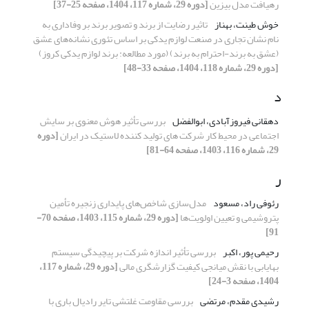
رهیافت مدل بیزین
[دوره 29، شماره 117، 1404، صفحه 25-37]
خوش طینت، بهناز
تاثیر رضایت از برند و تصویر برند بر وفاداری به
نام نشان تجاری در صنعت لوازم یدکی بر اساس تئوری نشانه‌های عشق
(عشق به برند-احترام به برند) (مورد مطالعه: برند لوازم یدکی کروز)
[دوره 29، شماره 118، 1404، صفحه 33-48]
د
دهقانی فیروزآبادی، ابوالفضل
بررسی تأثیر هوش معنوی بر سایش
اجتماعی در محیط کار شرکت های تولید کننده لاستیک در ایران
[دوره
29، شماره 116، 1403، صفحه 64-81]
ر
رئوفی راد، مسعود
مدل‌سازی شاخص‌های پایداری زنجیره تأمین
پتروشیمی و تعیین اولویت‌ها
[دوره 29، شماره 115، 1403، صفحه 70-
91]
رحیمی پور، اکبر
بررسی تأثیر اندازه شرکت بر پیچیدگی سیستم
بهایابی با نقش میانجی کیفیت گزارشگری مالی
[دوره 29، شماره 117،
1404، صفحه 3-24]
رشیدی مقدم، مرتضی
بررسی مقاومت غلتشی تایر رادیال باری با