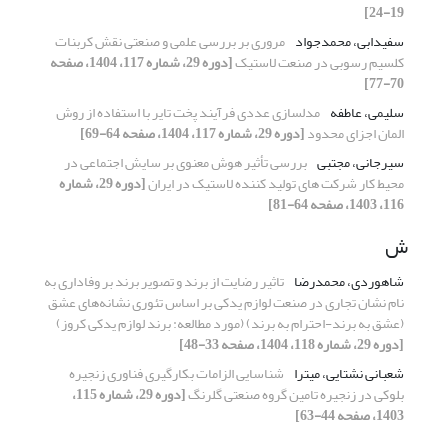
19-24]
سفیدابی، محمدجواد
مروری بر بررسی علمی و صنعتی نقش کربنات
کلسیم رسوبی در صنعت لاستیک
[دوره 29، شماره 117، 1404، صفحه
70-77]
سلیمی، عاطفه
مدلسازی عددی فرآیند پخت تایر با استفاده از روش
المان اجزای محدود
[دوره 29، شماره 117، 1404، صفحه 64-69]
سیرجانی، مجتبی
بررسی تأثیر هوش معنوی بر سایش اجتماعی در
محیط کار شرکت های تولید کننده لاستیک در ایران
[دوره 29، شماره
116، 1403، صفحه 64-81]
ش
شاهوردی، محمدرضا
تاثیر رضایت از برند و تصویر برند بر وفاداری به
نام نشان تجاری در صنعت لوازم یدکی بر اساس تئوری نشانه‌های عشق
(عشق به برند-احترام به برند) (مورد مطالعه: برند لوازم یدکی کروز)
[دوره 29، شماره 118، 1404، صفحه 33-48]
شعبانی نشتایی، میترا
شناسایی الزامات بکارگیری فناوری زنجیره
بلوکی در زنجیره تامین گروه صنعتی گلرنگ
[دوره 29، شماره 115،
1403، صفحه 44-63]