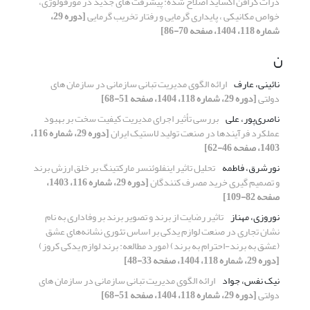
ذرات گرافن اکساید اصلاح شده: پیشرفت های جدید در مورفولوژی،
خواص مکانیکی ، پایداری گرمایی و رفتار تخریب گرمایی
[دوره 29،
شماره 118، 1404، صفحه 70-86]
ن
نائینی، عارف
ارائه الگوی مدیریت تبانی سازمانی در سازمان های
دولتی
[دوره 29، شماره 118، 1404، صفحه 51-68]
ناصری‌پور، علی
بررسی تأثیر اجرای مدیریت کیفیت سخت بر بهبود
عملکرد فرآیندها در صنعت تولید لاستیک ایران
[دوره 29، شماره 116،
1403، صفحه 46-62]
نورشرق، فاطمه
تحلیل تاثیر اینفلوئنسر مارکتینگ بر خلق ارزش برند
و تصمیم گیری خرید مصرف کنندگان
[دوره 29، شماره 116، 1403،
صفحه 82-109]
نوروزی، مهناز
تاثیر رضایت از برند و تصویر برند بر وفاداری به نام
نشان تجاری در صنعت لوازم یدکی بر اساس تئوری نشانه‌های عشق
(عشق به برند-احترام به برند) (مورد مطالعه: برند لوازم یدکی کروز)
[دوره 29، شماره 118، 1404، صفحه 33-48]
نیک نفس، جواد
ارائه الگوی مدیریت تبانی سازمانی در سازمان های
دولتی
[دوره 29، شماره 118، 1404، صفحه 51-68]