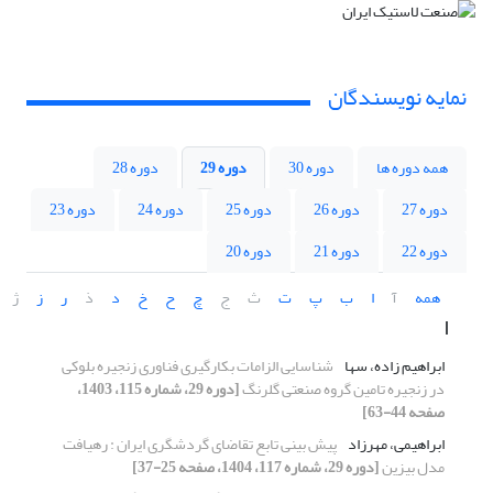
نمایه نویسندگان
همه دوره ها
دوره 30
دوره 29
دوره 28
دوره 27
دوره 26
دوره 25
دوره 24
دوره 23
دوره 22
دوره 21
دوره 20
همه
آ
ا
ب
پ
ت
ث
ج
چ
ح
خ
د
ذ
ر
ز
ژ
ا
ابراهیم زاده، سها
شناسایی الزامات بکارگیری فناوری زنجیره بلوکی
در زنجیره تامین گروه صنعتی گلرنگ
[دوره 29، شماره 115، 1403،
صفحه 44-63]
ابراهیمی، مهرزاد
پیش بینی تابع تقاضای گردشگری ایران : رهیافت
مدل بیزین
[دوره 29، شماره 117، 1404، صفحه 25-37]