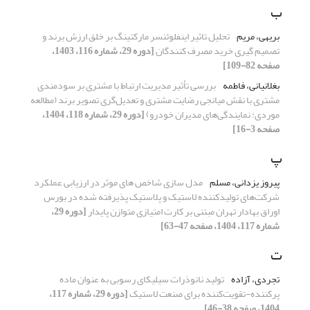
ب
بریهی، مریم
تحلیل تاثیر اینفلوئنسر مارکتینگ بر خلق ارزش برند و
تصمیم گیری خرید مصرف کنندگان
[دوره 29، شماره 116، 1403،
صفحه 82-109]
بغلانیانی، فاطمه
بررسی تأثیر مدیریت ارتباط با مشتری بر سودمندی
مشتری با نقش میانجی رضایت مشتری و تعدیل‌گری تصویر برند (مطالعه
موردی: نمایندگی‌های مدیران خودرو)
[دوره 29، شماره 118، 1404،
صفحه 3-16]
پ
پیروز یزدانی، مسلم
مدل سازی شاخص های موثر در ارزیابی عملکرد
شرکت‌های تولیدکننده لاستیک و پلاستیک پذیرفته ‌شده در بورس
اوراق بهادار تهران مبتنی بر کارت امتیازی متوازن پایدار
[دوره 29،
شماره 117، 1404، صفحه 47-63]
ت
تجردی، آزاده
تولید نانوذرات سیلیکای رسوبی به عنوان ماده
پرکننده-تقویت‌کننده برای صنعت لاستیک
[دوره 29، شماره 117،
1404، صفحه 38-46]