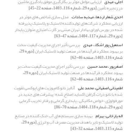
اجلی، مهدی
ارزیابی عوامل موثر بر بکارگیری موفق یادگیری ماشین
در زنجیره تأمین
[دوره 29، شماره 116، 1403، صفحه 22-45]
احدی شعار اردها، مهدیه سادات
مدل سازی شاخص های موثر در
ارزیابی عملکرد شرکت‌های تولیدکننده لاستیک و پلاستیک پذیرفته
‌شده در بورس اوراق بهادار تهران مبتنی بر کارت امتیازی متوازن پایدار
[دوره 29، شماره 117، 1404، صفحه 47-63]
اسمعیل پور اشکاء، مهدی
بررسی تأثیر اجرای مدیریت کیفیت سخت
بر بهبود عملکرد فرآیندها در صنعت تولید لاستیک ایران
[دوره 29،
شماره 116، 1403، صفحه 46-62]
اصغرپور، محمد حسین
بررسی تأثیر اجرای مدیریت کیفیت سخت بر
بهبود عملکرد فرآیندها در صنعت تولید لاستیک ایران
[دوره 29،
شماره 116، 1403، صفحه 46-62]
اطمینانی اصفهانی، محمد علی
آنالیز نانو کامپوزیت های اپوکسی تقویت
شده با نانو ذرات گرافن اکساید اصلاح شده: پیشرفت های جدید در
مورفولوژی، خواص مکانیکی ، پایداری گرمایی و رفتار تخریب گرمایی
[دوره 29، شماره 118، 1404، صفحه 70-86]
اله یارخانی، بهرام
بهینه سازی سیستم های آب خنک کننده در صنایع
تولید لاستیک و تایر با هدف مدیریت مصرف آب و انرژی
[دوره 29،
شماره 115، 1403، صفحه 32-43]