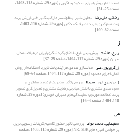
استفاده از روش اجزای محدود و تاگوچی
[دوره 29، شماره 115، 1403،
صفحه 25-31]
رضائی، علی رضا
تحلیل تاثیر اینفلوئنسر مارکتینگ بر خلق ارزش برند
و تصمیم گیری خرید مصرف کنندگان
[دوره 29، شماره 116، 1403،
صفحه 82-109]
ز
زارع، هاشم
پیش بینی تابع تقاضای گردشگری ایران : رهیافت مدل
بیزین
[دوره 29، شماره 117، 1404، صفحه 25-37]
زرگری پور، علی
مدلسازی عددی فرآیند پخت تایر با استفاده از روش
المان اجزای محدود
[دوره 29، شماره 117، 1404، صفحه 64-69]
زرین جوی الوار، سهیلا
بررسی تأثیر مدیریت ارتباط با مشتری بر
سودمندی مشتری با نقش میانجی رضایت مشتری و تعدیل‌گری تصویر
برند (مطالعه موردی: نمایندگی‌های مدیران خودرو)
[دوره 29، شماره
118، 1404، صفحه 3-16]
س
سفیدابی، محمدجواد
بررسی تاثیر حضور کلسیم کربنات رسوبی برین
بر خواص آمیزه های NR/SBR
[دوره 29، شماره 115، 1403، صفحه