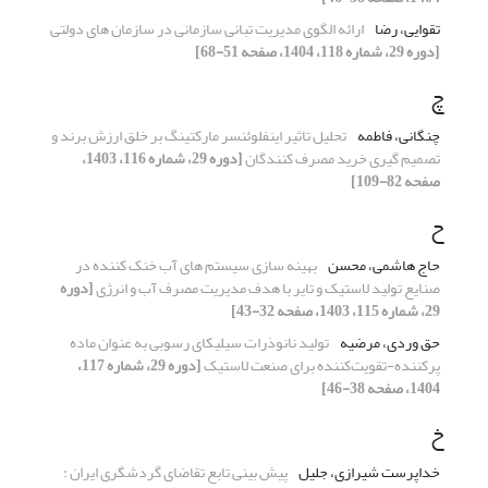
تقوایی، رضا
ارائه الگوی مدیریت تبانی سازمانی در سازمان های دولتی
[دوره 29، شماره 118، 1404، صفحه 51-68]
چ
چنگانی، فاطمه
تحلیل تاثیر اینفلوئنسر مارکتینگ بر خلق ارزش برند و
تصمیم گیری خرید مصرف کنندگان
[دوره 29، شماره 116، 1403،
صفحه 82-109]
ح
حاج هاشمی، محسن
بهینه سازی سیستم های آب خنک کننده در
صنایع تولید لاستیک و تایر با هدف مدیریت مصرف آب و انرژی
[دوره
29، شماره 115، 1403، صفحه 32-43]
حق وردی، مرضیه
تولید نانوذرات سیلیکای رسوبی به عنوان ماده
پرکننده-تقویت‌کننده برای صنعت لاستیک
[دوره 29، شماره 117،
1404، صفحه 38-46]
خ
خداپرست شیرازی، جلیل
پیش بینی تابع تقاضای گردشگری ایران :