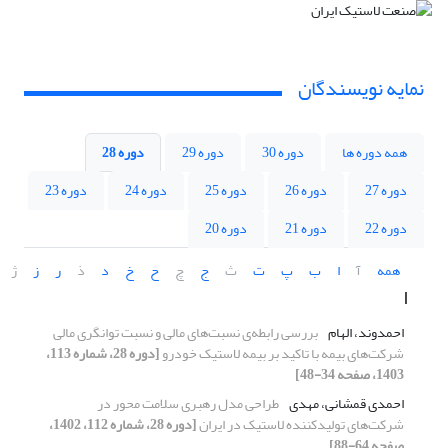
نمایه نویسندگان
همه دوره ها
دوره 30
دوره 29
دوره 28
دوره 27
دوره 26
دوره 25
دوره 24
دوره 23
دوره 22
دوره 21
دوره 20
همه
آ
ا
ب
پ
ت
ث
ج
چ
ح
خ
د
ذ
ر
ز
ژ
ا
احمدوند، الهام
بررسی رابطه‌ی نسبت‌های مالی و نسبت توانگری مالی
شرکت‌های بیمه با تاکید بر بیمه لاستیک خودرو
[دوره 28، شماره 113،
1403، صفحه 34-48]
احمدی قمشانی، مهدی
طراحی مدل رهبری سلامت محور در
شرکت‌های تولیدکننده لاستیک در ایران
[دوره 28، شماره 112، 1402،
صفحه 64-88]