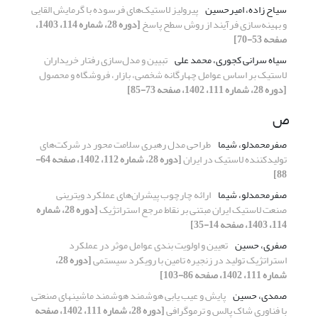
سیاح زاده، امیرحسین
پیرولیز لاستیک‌های فرسوده با گرمایش القایی
و بهینه‌سازی فرآیند از روش سطح پاسخ
[دوره 28، شماره 114، 1403،
صفحه 53-70]
سیاه سرانی کجوری، محمد علی
تبیین و مدل‌سازی رفتار خریداران
لاستیک بر اساس عوامل چهارگانه شخصی، بازار، فروشگاه و محصول
[دوره 28، شماره 111، 1402، صفحه 73-85]
ص
صفرمحمدلو، شیما
طراحی مدل رهبری سلامت محور در شرکت‌های
تولیدکننده لاستیک در ایران
[دوره 28، شماره 112، 1402، صفحه 64-
88]
صفرمحمدلو، شیما
ارائه چارچوب پیشران‌های عملکرد ویترینی
صنعت لاستیک ایران مبتنی بر نقاط مرجع استراتژیک
[دوره 28، شماره
114، 1403، صفحه 14-35]
صفری، حسین
تعیین و اولویت بندی عوامل موثر در عملکرد
استراتژیک تولید در زنجیره تامین با رویکرد سیستمی
[دوره 28،
شماره 111، 1402، صفحه 86-103]
صمدی، حسین
پایش و عیب یابی هوشمند هوشمند ماشینهای صنعتی
با فناوری شاک پالس و ترموگرافی
[دوره 28، شماره 111، 1402، صفحه