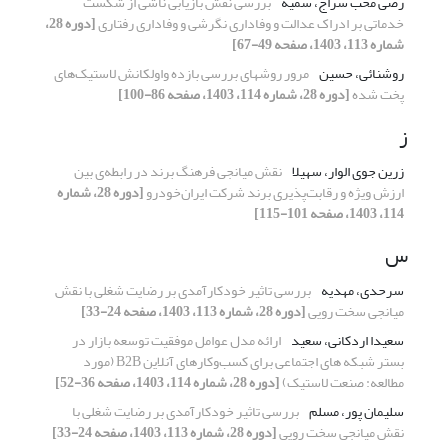
رضی محب سراج، سمیه
بررسی نقش بازیابی ناشی از شکست
خدماتی بر ادراک عدالت و وفاداری نگرشی و وفاداری رفتاری
[دوره 28،
شماره 113، 1403، صفحه 49-67]
روشنائی، حسین
مرور روشهای بررسی بازده واولکانش لاستیک‌های
پخت شده
[دوره 28، شماره 114، 1403، صفحه 86-100]
ز
زرین جوی الوار، سهیلا
نقش میانجی فرهنگ برند در رابطه‌ی بین
ارزش ویژه و رقابت‌پذیری برند شرکت ایران‌خودرو
[دوره 28، شماره
114، 1403، صفحه 101-115]
س
سرحدی، مهدیه
بررسی تاثیر خودکارآمدی بر رضایت شغلی با نقش
میانجی سخت رویی
[دوره 28، شماره 113، 1403، صفحه 24-33]
سعیدا اردکانی، سعید
ارائه مدل عوامل موفقیت توسعه بازار در
بستر شبکه های اجتماعی برای کسب‌وکارهای آنلاین B2B (مورد
مطالعه: صنعت لاستیک)
[دوره 28، شماره 114، 1403، صفحه 36-52]
سلیمان پور، مسلم
بررسی تاثیر خودکارآمدی بر رضایت شغلی با
نقش میانجی سخت رویی
[دوره 28، شماره 113، 1403، صفحه 24-33]