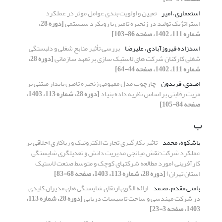
استعماری، امیر
تعیین و اولویت بندی عوامل موثر در عملکرد
استراتژیک تولید در زنجیره تامین با رویکرد سیستمی
[دوره 28،
شماره 111، 1402، صفحه 86-103]
اسدزاده فیروزآبادی، علیرضا
بررسی تأثیر منابع شغلی و دلبستگی
شغلی کارکنان شرکت های لاستیک سازی بر تعهد سازمانی
[دوره 28،
شماره 111، 1402، صفحه 44-64]
امیدی، فریدون
چارچوب مدل مفهومی زنجیره تامین پایدار مبتنی بر
مزیت رقابتی بر اساس نظریه داده بنیاد
[دوره 28، شماره 113، 1403،
صفحه 84-105]
ب
باشکوه، محمد
تاثیر بکارگیری تجارت الکترونیک و ریاکاری اخلاقی بر
عملکرد شرکت:نقش میانجی مدیریت دانش و تعدیلگری شایستگی
کارآفرینی (مورد مطالعه شرکتهای کوچک و متوسط صنعت لاستیک
استان تهران)
[دوره 28، شماره 113، 1403، صفحه 68-83]
بامنی مقدم، محمد
ارائه الگوی ارتقای شایستگی های مدیران کلیدی
در شرکت مهندسی و ساخت تاسیسات دریایی
[دوره 28، شماره 113،
1403، صفحه 3-23]