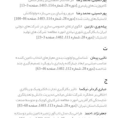
کامپوزیت‌های پلیمری
[دوره 28، شماره 114، 1403، صفحه 3-13]
پورحسینی، محمد رضا
مرور روشهای بررسی بازده واولکانش
لاستیک‌های پخت شده
[دوره 28، شماره 114، 1403، صفحه 86-100]
پیله وری، نازنین
الگوی ارتقای خصوصی سازی در شرکت‌های دولتی
ایران با بکارگیری تئوری نهادی (مورد مطالعه: شرکت های تولید
لاستیک)
[دوره 28، شماره 111، 1402، صفحه 3-23]
ت
تائبی، پیمان
شناسایی و اولویت بندی معیارهای انتخاب تامین کننده
مناسب مبتنی بر ابعاد چهارگانه پایداری با رویکرد تصمیم گیری چند
شاخصه
[دوره 28، شماره 112، 1402، صفحه 46-63]
ج
جباری کردلر، نیکسا
تاثیر بکارگیری تجارت الکترونیک و ریاکاری
اخلاقی بر عملکرد شرکت:نقش میانجی مدیریت دانش و تعدیلگری
شایستگی کارآفرینی (مورد مطالعه شرکتهای کوچک و متوسط صنعت
لاستیک استان تهران)
[دوره 28، شماره 113، 1403، صفحه 68-83]
جعفرنژاد، احمد
طراحی یک مدل تاب‌آور زنجیره تامین بشردوستانه