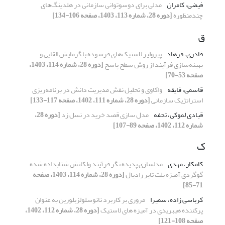
فیضی، کامران
مدلی برای دوسوتوانی سازمانی در هلدینگ‌های
چندمنظوره
[دوره 28، شماره 113، 1403، صفحه 106-134]
ق
قادری، فرهاد
پیرولیز لاستیک‌های فرسوده با گرمایش القایی و
بهینه‌سازی فرآیند از روش سطح پاسخ
[دوره 28، شماره 114، 1403،
صفحه 53-70]
قاسمی، فایقه
واکاوی و تحلیل نقش مدیریت دانش در برنامه‌ریزی
استراتژیک سازمانی
[دوره 28، شماره 111، 1402، صفحه 117-133]
قبادی لموکی، تحفه
مدل سازی قصد خرید در نسل زد
[دوره 28،
شماره 112، 1402، صفحه 89-107]
ک
کامکار، مهدی
مدلسازی پدیده نگر فرآیند ولکانش شتابداده شده
گوگردی آمیزه بلت تایر رادیال
[دوره 28، شماره 114، 1403، صفحه
71-85]
کرباسی زاده، سمیرا
مروری بر کاربرد نانوسلولزبلورین به عنوان
پرکننده هیبریدی در آمیزه های لاستیک
[دوره 28، شماره 112، 1402،
صفحه 108-121]