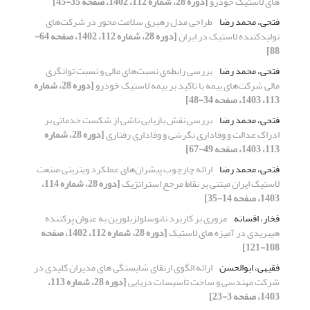
های لاستیک خودرو
[دوره 28، شماره 112، 1402، صفحه 35-45]
فتحی، محمد رضا
طراحی مدل رهبری سلامت محور در شرکت‌های
تولیدکننده لاستیک در ایران
[دوره 28، شماره 112، 1402، صفحه 64-
88]
فتحی، محمد رضا
بررسی رابطه‌ی نسبت‌های مالی و نسبت توانگری
مالی شرکت‌های بیمه با تاکید بر بیمه لاستیک خودرو
[دوره 28، شماره
113، 1403، صفحه 34-48]
فتحی، محمد رضا
بررسی نقش بازیابی ناشی از شکست خدماتی بر
ادراک عدالت و وفاداری نگرشی و وفاداری رفتاری
[دوره 28، شماره
113، 1403، صفحه 49-67]
فتحی، محمد رضا
ارائه چارچوب پیشران‌های عملکرد ویترینی صنعت
لاستیک ایران مبتنی بر نقاط مرجع استراتژیک
[دوره 28، شماره 114،
1403، صفحه 14-35]
فخار، افسانه
مروری بر کاربرد نانوسلولزبلورین به عنوان پرکننده
هیبریدی در آمیزه های لاستیک
[دوره 28، شماره 112، 1402، صفحه
108-121]
فقیهی، ابوالحسن
ارائه الگوی ارتقای شایستگی های مدیران کلیدی در
شرکت مهندسی و ساخت تاسیسات دریایی
[دوره 28، شماره 113،
1403، صفحه 3-23]