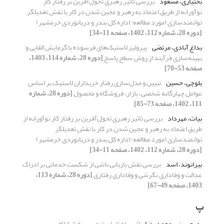
بختیاری، مسعود
بررسی تاثیر رهبری تحول‌آفرین بر رفتار کار
نوآورانه از طریق اعتماد به رهبر و عجین شدن در کار با نقش تعدیلگر
توانمندسازی (مورد مطالعه: اداره کل بندر و دریانوردی خرمشهر)
[دوره 28، شماره 112، 1402، صفحه 11-34]
بداغ آبادی، مرتضی
پیرولیز لاستیک‌های فرسوده با گرمایش القایی و
بهینه‌سازی فرآیند از روش سطح پاسخ
[دوره 28، شماره 114، 1403،
صفحه 53-70]
بلوچی، حسین
تبیین و مدل‌سازی رفتار خریداران لاستیک بر اساس
عوامل چهارگانه شخصی، بازار، فروشگاه و محصول
[دوره 28، شماره
111، 1402، صفحه 73-85]
بیات، مهرداد
بررسی تاثیر رهبری تحول‌آفرین بر رفتار کار نوآورانه از
طریق اعتماد به رهبر و عجین شدن در کار با نقش تعدیلگر
توانمندسازی (مورد مطالعه: اداره کل بندر و دریانوردی خرمشهر)
[دوره 28، شماره 112، 1402، صفحه 11-34]
بیرانوند، اسد
بررسی نقش بازیابی ناشی از شکست خدماتی بر ادراک
عدالت و وفاداری نگرشی و وفاداری رفتاری
[دوره 28، شماره 113،
1403، صفحه 49-67]
پ
پورحسینی، محمد رضا
اثر ساختار اسفنجی بر رفتار اتلافی