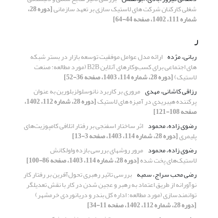
شغلی کارکنان شرکت های لاستیک سازی بر تعهد سازمانی
[دوره 28،
شماره 111، 1402، صفحه 44-64]
ر
ربانی، مژده
ارائه مدل عوامل موفقیت توسعه بازار در بستر شبکه
های اجتماعی برای کسب‌وکارهای آنلاین B2B (مورد مطالعه: صنعت
لاستیک)
[دوره 28، شماره 114، 1403، صفحه 36-52]
رزاقی کاشانی، مهدی
مروری بر کاربرد نانوسلولزبلورین به عنوان
پرکننده هیبریدی در آمیزه های لاستیک
[دوره 28، شماره 112، 1402،
صفحه 108-121]
رضوی زاده، محمود
اثر ساختار اسفنجی بر رفتار اتلافی کامپوزیت‌های
پلیمری
[دوره 28، شماره 114، 1403، صفحه 3-13]
رضوی زاده، محمود
مرور روشهای بررسی بازده واولکانش
لاستیک‌های پخت شده
[دوره 28، شماره 114، 1403، صفحه 86-100]
رضی محب سراج، سمیه
بررسی تاثیر رهبری تحول‌آفرین بر رفتار کار
نوآورانه از طریق اعتماد به رهبر و عجین شدن در کار با نقش تعدیلگر
توانمندسازی (مورد مطالعه: اداره کل بندر و دریانوردی خرمشهر)
[دوره 28، شماره 112، 1402، صفحه 11-34]