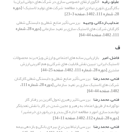
علیلو، رقیه
الگوی ارتقای خصوصی سازی در شرکت‌های دولتی ایران با
بکارگیری تئوری نهادی (مورد مطالعه: شرکت های تولید لاستیک)
[دوره
28، شماره 111، 1402، صفحه 3-23]
عندلیب اردکانی، وجیهه
بررسی تأثیر منابع شغلی و دلبستگی شغلی
کارکنان شرکت های لاستیک سازی بر تعهد سازمانی
[دوره 28، شماره
111، 1402، صفحه 44-64]
ف
فاضل، امیر
بازاریابی رسانه های اجتماعی و ارزش ویژه برند محصولات
لاستیک ایرانی: تبیین نقش قابلیت های شرکتی و هم آفرینی ارزش
مشتری
[دوره 28، شماره 111، 1402، صفحه 25-44]
فتحی، محمد رضا
بررسی تأثیر منابع شغلی و دلبستگی شغلی کارکنان
شرکت های لاستیک سازی بر تعهد سازمانی
[دوره 28، شماره 111،
1402، صفحه 44-64]
فتحی، محمد رضا
بررسی تاثیر رهبری تحول‌آفرین بر رفتار کار
نوآورانه از طریق اعتماد به رهبر و عجین شدن در کار با نقش تعدیلگر
توانمندسازی (مورد مطالعه: اداره کل بندر و دریانوردی خرمشهر)
[دوره 28، شماره 112، 1402، صفحه 11-34]
فتحی، محمد رضا
بررسی ارتباط بین نرخ بهره ی بانکی و بازدهی بیمه