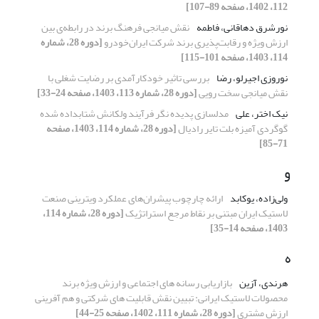
112، 1402، صفحه 89-107]
نورشرق دهاقانی، فاطمه
نقش میانجی فرهنگ برند در رابطه‌ی بین
ارزش ویژه و رقابت‌پذیری برند شرکت ایران‌خودرو
[دوره 28، شماره
114، 1403، صفحه 101-115]
نوروزی اجیرلو، رضا
بررسی تاثیر خودکارآمدی بر رضایت شغلی با
نقش میانجی سخت رویی
[دوره 28، شماره 113، 1403، صفحه 24-33]
نیک اختر، علی
مدلسازی پدیده نگر فرآیند ولکانش شتابداده شده
گوگردی آمیزه بلت تایر رادیال
[دوره 28، شماره 114، 1403، صفحه
71-85]
و
ولی‌زاده، یوکابد
ارائه چارچوب پیشران‌های عملکرد ویترینی صنعت
لاستیک ایران مبتنی بر نقاط مرجع استراتژیک
[دوره 28، شماره 114،
1403، صفحه 14-35]
ه
هرندی، آزین
بازاریابی رسانه های اجتماعی و ارزش ویژه برند
محصولات لاستیک ایرانی: تبیین نقش قابلیت های شرکتی و هم آفرینی
ارزش مشتری
[دوره 28، شماره 111، 1402، صفحه 25-44]