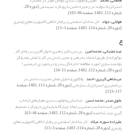
طالقانی، محمد
تعیین و اولویت بندی عوامل موثر در عملکرد
استراتژیک تولید در زنجیره تامین با رویکرد سیستمی
[دوره 28،
شماره 111، 1402، صفحه 86-103]
طولابی، جواد
اثر ساختار اسفنجی بر رفتار اتلافی کامپوزیت‌های پلیمری
[دوره 28، شماره 114، 1403، صفحه 3-13]
ع
عبدغضبانی، محمدامین
بررسی تاثیر رهبری تحول‌آفرین بر رفتار کار
نوآورانه از طریق اعتماد به رهبر و عجین شدن در کار با نقش تعدیلگر
توانمندسازی (مورد مطالعه: اداره کل بندر و دریانوردی خرمشهر)
[دوره 28، شماره 112، 1402، صفحه 11-34]
عربشاهی کریزی، احمد
واکاوی و تحلیل نقش مدیریت دانش در
برنامه‌ریزی استراتژیک سازمانی
[دوره 28، شماره 111، 1402، صفحه
117-133]
علوی صدر، محمدحسن
شناسایی و اولویت بندی معیارهای انتخاب
تامین کننده مناسب مبتنی بر ابعاد چهارگانه پایداری با رویکرد تصمیم
گیری چند شاخصه
[دوره 28، شماره 112، 1402، صفحه 46-63]
علیزاده سوره، میلاد
اثر ساختار اسفنجی بر رفتار اتلافی کامپوزیت‌های
پلیمری
[دوره 28، شماره 114، 1403، صفحه 3-13]