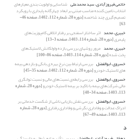
خاتمی فیروزآبادی، سید محمدعلی
شناسایی و اولویت بندی معیارهای
انتخاب تامین کننده مناسب مبتنی بر ابعاد چهارگانه پایداری با رویکرد
تصمیم گیری چند شاخصه
[دوره 28، شماره 112، 1402، صفحه 46-
63]
خبیری، محمد
اثر ساختار اسفنجی بر رفتار اتلافی کامپوزیت‌های
پلیمری
[دوره 28، شماره 114، 1403، صفحه 3-13]
خبیری، محمد
مرور روشهای بررسی بازده واولکانش لاستیک‌های
پخت شده
[دوره 28، شماره 114، 1403، صفحه 86-100]
خسروی، ابوالفضل
بررسی ارتباط بین نرخ بهره ی بانکی و بازدهی بیمه
های لاستیک خودرو
[دوره 28، شماره 112، 1402، صفحه 35-45]
خسروی، ابوالفضل
بررسی رابطه‌ی نسبت‌های مالی و نسبت توانگری
مالی شرکت‌های بیمه با تاکید بر بیمه لاستیک خودرو
[دوره 28، شماره
113، 1403، صفحه 34-48]
خسروی، ابوالفضل
بررسی نقش بازیابی ناشی از شکست خدماتی بر
ادراک عدالت و وفاداری نگرشی و وفاداری رفتاری
[دوره 28، شماره
113، 1403، صفحه 49-67]
د
دهقانی فیروزآبادی، ابوالفضل
بررسی تأثیر منابع شغلی و دلبستگی