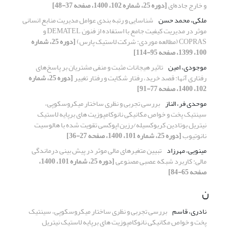
و خارج جاده‌ای
[دوره 25، شماره 102، 1400، صفحه 37-48]
ملکی، محمد حسن
شناسایی و رتبه بندی عوامل مدیریت منابع انسانی
موثر در مدیریت کیفیت جامع با استفاده از فنون DEMATEL و
COPRAS (مطالعه موردی: شرکت لاستیک پارس)
[دوره 25، شماره
100، 1399، صفحه 95-114]
موجودی، امین
تاثیر هیجانات مثبت و منفی مشتریان بر پاسخ‌های
رفتاری آنها: قصد خرید، رفتار شکایت و رفتار تغییر
[دوره 25، شماره
102، 1400، صفحه 77-91]
موحدی فر، الناز
بررسی تجربی و نظری ساختار میکروسکوپی،
سینتیک پخت و خواص مکانیکی نانوکامپوزیت های برپایه لاستیک
نیتریل بوتادین کربوکسیله/رزین اپوکسی تقویت شده با هالوسیت
نانوتیوب
[دوره 25، شماره 101، 1400، صفحه 27-36]
مینویی، مهرزاد
تبیین متغیرهای مالی موثر در پیش بینی درماندگی
مالی: کاربرد شبکه عصبی مصنوعی
[دوره 25، شماره 101، 1400،
صفحه 65-84]
ن
نادری، قاسم
بررسی تجربی و نظری ساختار میکروسکوپی، سینتیک
پخت و خواص مکانیکی نانوکامپوزیت های برپایه لاستیک نیتریل