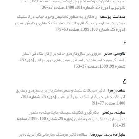
نیتریل بوتادین کربوکسیله/رزین اپوکسی تقویت شده با هالوسیت
نانوتیوب
[دوره 25، شماره 101، 1400، صفحه 27-36]
صداقت، یوسف
راهکاری به منظور تشخیص وجود حباب در لاستیک
خودرو در تصاویر رادیو گرافی با استفاده از تکنیک های پردازش تصویر
[دوره 25، شماره 100، 1399، صفحه 63-79]
ط
طاوسی، سحر
مروری بر سازوکارهای حاکم بر ازکارافتادگی آستر
لاستیکی مورد استفاده در استاتور موتورهای درون چاهی
[دوره 25،
شماره 99، 1399، صفحه 37-53]
ع
عطف، زهرا
تاثیر هیجانات مثبت و منفی مشتریان بر پاسخ‌های رفتاری
آنها: قصد خرید، رفتار شکایت و رفتار تغییر
[دوره 25، شماره 102،
1400، صفحه 77-91]
عطیفه، مرتضی
بکارگیری تکنیک سیستم داینامیک به منظور
مدل‌سازی عملکرد زنجیره‌تأمین
[دوره 25، شماره 100، 1399، صفحه
39-61]
علیزاده مجد، امیررضا
مطالعه تاثیر فرهنگ سازمانی کارآفرینانه بر