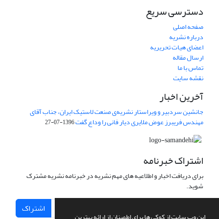
دسترسی سریع
صفحه اصلی
درباره نشریه
اعضای هیات تحریریه
ارسال مقاله
تماس با ما
نقشه سایت
آخرین اخبار
جانشین سردبیر و ویراستار نشریه‌ی صنعت لاستیک ایران، جناب آقای
مهندس فریبرز عوض ملایری دیار فانی را وداع گفت
1396-07-27
اشتراک خبرنامه
برای دریافت اخبار و اطلاعیه های مهم نشریه در خبرنامه نشریه مشترک
شوید.
اشتراک
این وب سایت از کوکی ها برای اطمینان از ارائه بهترین