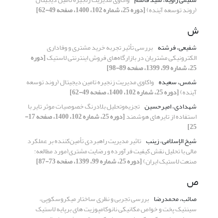
(روند توسعه آینده)
[دوره 25، شماره 102، 1400، صفحه 49-62]
ش
شفیعی، فرشته
بررسی تأثیر تجربه خرید مشتری و وفاداری
الکترونیکی مشتریان در بازارگاه‌های فروش اینترنتی لاستیک
[دوره
25، شماره 99، 1399، صفحه 89-98]
شمس، سعیده
واکاوی مدیریت زنجیره تامین دیجیتال (روند توسعه
آینده)
[دوره 25، شماره 102، 1400، صفحه 49-62]
شهدادی، امیرحسین
تجزیه‌وتحلیل بلادرنگ خصوصیات موثر تایر با
استفاده از تایرهای هوشمند
[دوره 25، شماره 102، 1400، صفحه 17-
25]
شیخ الإسلامی، زینب
تاثیر مدیریت راهبردی تأمین‌کننده بر عملکرد
مالی با تحلیل نقش کیفیت فرآورده و رضایت مشتری(مورد مطالعه:
صنعت لاستیک ایران)
[دوره 25، شماره 99، 1399، صفحه 73-87]
ص
صائب، محمدرضا
بررسی تجربی و نظری ساختار میکروسکوپی،
سینتیک پخت و خواص مکانیکی نانوکامپوزیت های برپایه لاستیک