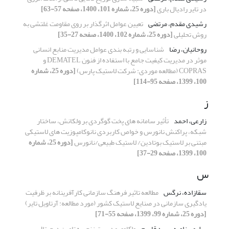
در تایر رادیال باری
[دوره 25، شماره 101، 1400، صفحه 57-63]
رشیدی مقدم، مرتضی
تعیین عوامل اثرگذار بر روی مقاومت غلتشی به
روش تحلیلی
[دوره 25، شماره 102، 1400، صفحه 27-35]
روحانیان، رضا
شناسایی و رتبه بندی عوامل مدیریت منابع انسانی
موثر در مدیریت کیفیت جامع با استفاده از فنون DEMATEL و
COPRAS (مطالعه موردی: شرکت لاستیک پارس)
[دوره 25، شماره
100، 1399، صفحه 95-114]
ز
زارعی، احمد
تأثیر سامانه های پخت گوگردی بر ولکانش، ساختار
شبکه، پراکنش نانورس و خواص کاربردی نانوکامپوزیت های لاستیکی
مبتنی بر لاستیک بوتادین/ لاستیک طبیعی/نانورس
[دوره 25، شماره
100، 1399، صفحه 29-37]
س
سقازاده، نرگس
مطالعه تاثیر فرهنگ سازمانی کارآفرینانه بر ظرفیت
یادگیری سازمانی در صنایع لاستیک کشور (مورد مطالعه: آرتاویل تایر)
[دوره 25، شماره 99، 1399، صفحه 55-71]
سلیمی زاویه، سید قاسم
واکاوی مدیریت زنجیره تامین دیجیتال