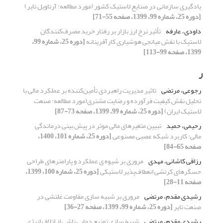
یادگیری سازمانی در صنایع لاستیک کشور (مورد مطالعه: آرتاویل تایر)
[دوره 25، شماره 99، 1399، صفحه 55-71]
داودی، عارفه
تأثیر نرخ ارز بازار بر رفتار خرید مصرف‌کنندگان
لاستیک با نقش میانجی هوشیاری کارآفرینانه
[دوره 25، شماره 99،
1399، صفحه 99-113]
ر
رجوعی، مرتضی
تاثیر مدیریت راهبردی تأمین‌کننده بر عملکرد مالی با
تحلیل نقش کیفیت فرآورده و رضایت مشتری(مورد مطالعه: صنعت
لاستیک ایران)
[دوره 25، شماره 99، 1399، صفحه 73-87]
رحیمی، حمید
تبیین متغیرهای مالی موثر در پیش بینی درماندگی
مالی: کاربرد شبکه عصبی مصنوعی
[دوره 25، شماره 101، 1400،
صفحه 65-84]
رزاقی کاشانی، مهدی
مروری بر شیوه ی عملکرد و پارامتر‌های طراحی
حسگرهای کرنشی انعطاف‌پذیر لاستیکی
[دوره 25، شماره 100، 1399،
صفحه 11-28]
رشیدی مقدم، مرتضی
مروری بر شبیه سازی مقاومت غلتشی در
صنعت تایر
[دوره 25، شماره 99، 1399، صفحه 27-36]
رشیدی مقدم، مرتضی
شبیه سازی توزیع دمایی ناشی از اتلاف انرژی