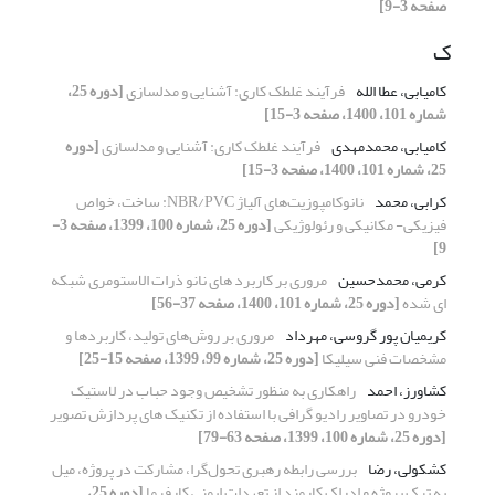
صفحه 3-9]
ک
کامیابی، عطا الله
فرآیند غلطک کاری: آشنایی و مدلسازی
[دوره 25،
شماره 101، 1400، صفحه 3-15]
کامیابی، محمدمهدی
فرآیند غلطک کاری: آشنایی و مدلسازی
[دوره
25، شماره 101، 1400، صفحه 3-15]
کرابی، محمد
نانوکامپوزیت‌های آلیاژ NBR/PVC: ساخت، خواص
فیزیکی- مکانیکی و رئولوژیکی
[دوره 25، شماره 100، 1399، صفحه 3-
9]
کرمی، محمدحسین
مروری بر کاربرد های نانو ذرات الاستومری شبکه
ای شده
[دوره 25، شماره 101، 1400، صفحه 37-56]
کریمیان پور گروسی، مهرداد
مروری بر روش‌های تولید، کاربردها و
مشخصات فنی سیلیکا
[دوره 25، شماره 99، 1399، صفحه 15-25]
کشاورز، احمد
راهکاری به منظور تشخیص وجود حباب در لاستیک
خودرو در تصاویر رادیو گرافی با استفاده از تکنیک های پردازش تصویر
[دوره 25، شماره 100، 1399، صفحه 63-79]
کشکولی، رضا
بررسی رابطه رهبری تحول‌گرا، مشارکت در پروژه، میل
به ترک پروژه و ادراک کارمند از تعهدات ایمنی کارفرما
[دوره 25،