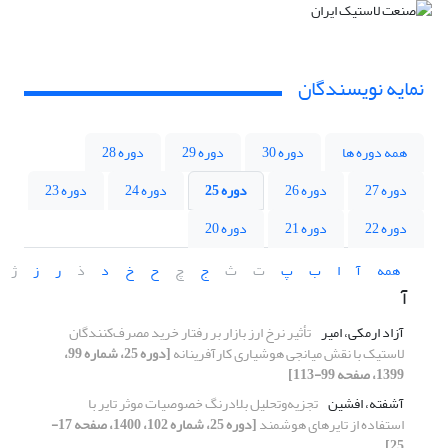
نمایه نویسندگان
همه دوره ها
دوره 30
دوره 29
دوره 28
دوره 27
دوره 26
دوره 25
دوره 24
دوره 23
دوره 22
دوره 21
دوره 20
همه
آ
ا
ب
پ
ت
ث
ج
چ
ح
خ
د
ذ
ر
ز
ژ
آ
آزاد ارمکی، امیر
تأثیر نرخ ارز بازار بر رفتار خرید مصرف‌کنندگان
لاستیک با نقش میانجی هوشیاری کارآفرینانه
[دوره 25، شماره 99،
1399، صفحه 99-113]
آشفته، افشین
تجزیه‌وتحلیل بلادرنگ خصوصیات موثر تایر با
استفاده از تایرهای هوشمند
[دوره 25، شماره 102، 1400، صفحه 17-
25]