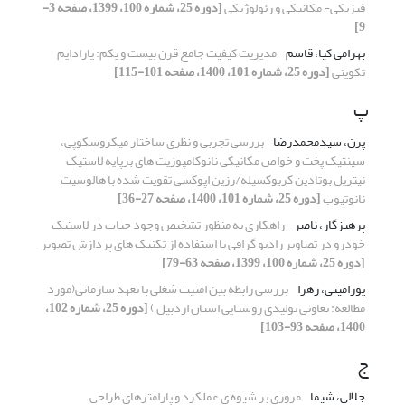
فیزیکی- مکانیکی و رئولوژیکی
[دوره 25، شماره 100، 1399، صفحه 3-
9]
بهرامی کیا، قاسم
مدیریت کیفیت جامع قرن بیست و یکم: پارادایم
تکوینی
[دوره 25، شماره 101، 1400، صفحه 101-115]
پ
پرن، سیدمحمدرضا
بررسی تجربی و نظری ساختار میکروسکوپی،
سینتیک پخت و خواص مکانیکی نانوکامپوزیت های برپایه لاستیک
نیتریل بوتادین کربوکسیله/رزین اپوکسی تقویت شده با هالوسیت
نانوتیوب
[دوره 25، شماره 101، 1400، صفحه 27-36]
پرهیزگار، ناصر
راهکاری به منظور تشخیص وجود حباب در لاستیک
خودرو در تصاویر رادیو گرافی با استفاده از تکنیک های پردازش تصویر
[دوره 25، شماره 100، 1399، صفحه 63-79]
پورامینی، زهرا
بررسی رابطه بین امنیت شغلی با تعهد سازمانی(مورد
مطالعه: تعاونی تولیدی روستایی استان اردبیل )
[دوره 25، شماره 102،
1400، صفحه 93-103]
ج
جلالی، شیما
مروری بر شیوه ی عملکرد و پارامتر‌های طراحی