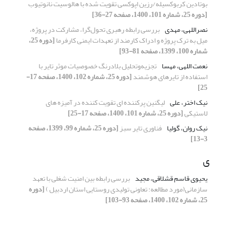
بوتادین کربوکسیله/رزین اپوکسی تقویت شده با هالوسیت نانوتیوب
[دوره 25، شماره 101، 1400، صفحه 27-36]
نصراللهی، مهدی
بررسی رابطه رهبری تحول‌گرا، مشارکت در پروژه،
میل به ترک پروژه و ادراک کارمند از تعهدات ایمنی کارفرما
[دوره 25،
شماره 100، 1399، صفحه 81-93]
نعمت اللهی، مهسا
تجزیه‌وتحلیل بلادرنگ خصوصیات موثر تایر با
استفاده از تایرهای هوشمند
[دوره 25، شماره 102، 1400، صفحه 17-
25]
نیک اختر، علی
لیگنین پرکننده ای تقویت کننده در آمیزه های
لاستیکی
[دوره 25، شماره 101، 1400، صفحه 17-25]
نیک روان، گولیا
فناوری تایر سبز
[دوره 25، شماره 99، 1399، صفحه
3-13]
ی
یحیوی قاسم قشلاقی، مجید
بررسی رابطه بین امنیت شغلی با تعهد
سازمانی(مورد مطالعه: تعاونی تولیدی روستایی استان اردبیل )
[دوره
25، شماره 102، 1400، صفحه 93-103]