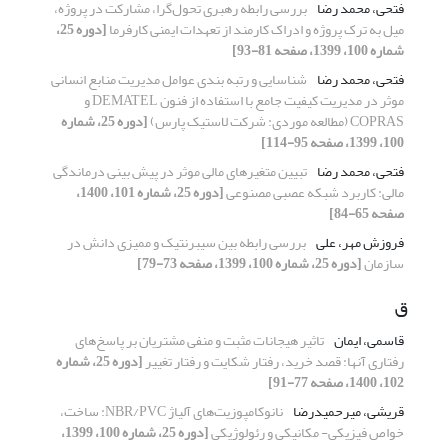
فتحی، محمد رضا
بررسی رابطه رهبری تحول‌گرا، مشارکت در پروژه،
میل به ترک پروژه و ادراک کارمند از تعهدات ایمنی کارفرما
[دوره 25،
شماره 100، 1399، صفحه 81-93]
فتحی، محمد رضا
شناسایی و رتبه بندی عوامل مدیریت منابع انسانی
موثر در مدیریت کیفیت جامع با استفاده از فنون DEMATEL و
COPRAS (مطالعه موردی: شرکت لاستیک پارس)
[دوره 25، شماره
100، 1399، صفحه 95-114]
فتحی، محمد رضا
تبیین متغیرهای مالی موثر در پیش بینی درماندگی
مالی: کاربرد شبکه عصبی مصنوعی
[دوره 25، شماره 101، 1400،
صفحه 65-84]
فروزش مهر، علی
بررسی رابطه بین سیبرنتیک و ممیزی دانش در
سازمان
[دوره 25، شماره 100، 1399، صفحه 73-79]
ق
قاسمی، ایمان
تاثیر هیجانات مثبت و منفی مشتریان بر پاسخ‌های
رفتاری آنها: قصد خرید، رفتار شکایت و رفتار تغییر
[دوره 25، شماره
102، 1400، صفحه 77-91]
قریشی، میرحمیدرضا
نانوکامپوزیت‌های آلیاژ NBR/PVC: ساخت،
خواص فیزیکی- مکانیکی و رئولوژیکی
[دوره 25، شماره 100، 1399،