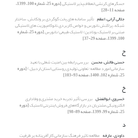
حسگرهای کرنشی انعطاف‌پذیر لاستیکی
[دوره 25، شماره 100، 1399،
صفحه 11-28]
جلالی آرانی، اعظم
تأثیر سامانه های پخت گوگردی بر ولکانش، ساختار
شبکه، پراکنش نانورس و خواص کاربردی نانوکامپوزیت های لاستیکی
مبتنی بر لاستیک بوتادین/ لاستیک طبیعی/نانورس
[دوره 25، شماره
100، 1399، صفحه 29-37]
ح
حسنی طالش، محسن
بررسی رابطه بین امنیت شغلی با تعهد
سازمانی(مورد مطالعه: تعاونی تولیدی روستایی استان اردبیل )
[دوره
25، شماره 102، 1400، صفحه 93-103]
خ
خسروی، ابوالفضل
بررسی تأثیر تجربه خرید مشتری و وفاداری
الکترونیکی مشتریان در بازارگاه‌های فروش اینترنتی لاستیک
[دوره
25، شماره 99، 1399، صفحه 89-98]
د
داودی، عارفه
مطالعه تاثیر فرهنگ سازمانی کارآفرینانه بر ظرفیت