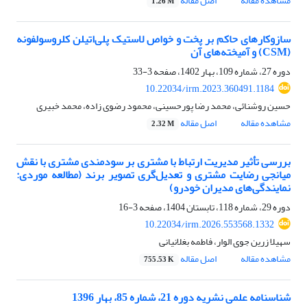
مشاهده مقاله
اصل مقاله
1.26 M
سازوکارهای حاکم بر پخت و خواص لاستیک پلی‌اتیلن کلروسولفونه
(CSM) و آمیخته‌های آن
دوره 27، شماره 109، بهار 1402، صفحه
3-33
10.22034/irm.2023.360491.1184
حسین روشنائی، محمد رضا پورحسینی، محمود رضوی زاده، محمد خبیری
مشاهده مقاله
اصل مقاله
2.32 M
بررسی تأثیر مدیریت ارتباط با مشتری بر سودمندی مشتری با نقش
میانجی رضایت مشتری و تعدیل‌گری تصویر برند (مطالعه موردی:
نمایندگی‌های مدیران خودرو)
دوره 29، شماره 118، تابستان 1404، صفحه
3-16
10.22034/irm.2026.553568.1332
سهیلا زرین جوی الوار، فاطمه بغلانیانی
مشاهده مقاله
اصل مقاله
755.53 K
شناسنامه علمی نشریه دوره 21، شماره 85، بهار 1396