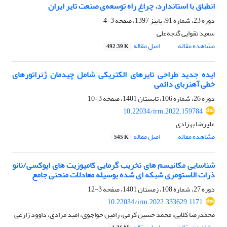
انطباق با استاندارد، چراغ راه توسعه‌ی صنعت تایر ایران
دوره 23، شماره 91، پاییز 1397، صفحه
3-4
سعید تقوایی گنجه‌علی
مشاهده مقاله
اصل مقاله
492.39 K
ایده جدید طراحی تایرهای الکتریکی شامل چیدمان ژنراتورهای
خطی آهنربای دائمی
دوره 26، شماره 106، تابستان 1401، صفحه
3-10
10.22034/irm.2022.159784
علیرضا بهزادی
مشاهده مقاله
اصل مقاله
545 K
شناسایی مکانیسم های تخریب گرمایی کامپوزیت های اپوکسی/نانو
ذرات الاستومری شبکه ای شده بوسیله معادلات منحنی جامع
دوره 27، شماره 108، زمستان 1401، صفحه
3-12
10.22034/irm.2022.333629.1171
محمدرضا کلایی، محمد حسین کرمی، رامین خواجوی، امید مرادی، داوود زارعی