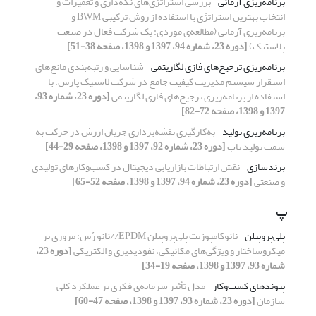
برنامه‌ریزی آرمانی
بررسی استراتژی‌های نگه‌داری و تعمیرات و
انتخاب بهترین استراتژی با استفاده از روش ترکیبی BWM و
برنامه‌ریزی آرمانی (مطالعه‌ی موردی: یک شرکت فعال در صنعت
پلاستیک)
[دوره 23، شماره 94، 1397 و 1398، صفحه 38-51]
برنامه‌ریزی ترجیح‌های فازی لگاریتمی
شناسایی و رتبه‌بندی مانع‌های
استقرار سیستم مدیریت کیفیت جامع در شرکت لاستیک پارس، با
استفاده از برنامه‌ریزی ترجیح‌های فازی لگاریتمی
[دوره 23، شماره 93،
1397 و 1398، صفحه 72-82]
برنامه‌ریزی تولید
به‌کارگیری نقشه‌برداری جریان ارزش در حرکت به
سمت تولید ناب
[دوره 23، شماره 92، 1397 و 1398، صفحه 29-44]
برندسازی
نقش ارتباطات بازاریابی دیجیتال در کسب‌وکارهای تولیدی
و صنعتی
[دوره 23، شماره 94، 1397 و 1398، صفحه 52-65]
پ
پلی‌پروپیلن
نانوکامپوزیت پلی‌پروپیلن EPDM//نانو رُس: مروری بر
میکروساختار و ویژگی‌های مکانیکی، نفوذپذیری و الکتریکی
[دوره 23،
شماره 93، 1397 و 1398، صفحه 19-34]
پیوندهای کسب‌وکار
مدل تأثیر سرمایه‌ی فکری بر عملکرد کلی
سازمان
[دوره 23، شماره 93، 1397 و 1398، صفحه 47-60]