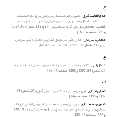
ع
عدم ‌قطعیت‌فازی
تعیین زمان استاندارد اپراتور برای انجام عملیات
ساخت تایر رادیال سبز برای خودروی سواری، با درنظر گرفتن عدم
قطعیت (مطالعه‌ی موردی: گروه صنعتی بارز)
[دوره 23، شماره 93، 1397
و 1398، صفحه 5-18]
عملکرد سازمان
مدل تأثیر سرمایه‌ی فکری بر عملکرد کلی سازمان
[دوره 23، شماره 93، 1397 و 1398، صفحه 47-60]
غ
غربال‌گری
کائوچوهای مهندسی در تولید فراورده‌های ماسک
[دوره
23، شماره 94، 1397 و 1398، صفحه 15-26]
ف
فشار باد تایر
ارزیابی مقدار حفظ فشار باد تایر
[دوره 23، شماره 94،
1397 و 1398، صفحه 3-14]
فناوری صنعت تایر
بررسی وضعیت استانداردهای بین‌المللی تایرهای
سواری و باری و آینده‌ی استانداردهای تایر
[دوره 23، شماره 91، 1397
و 1398، صفحه 46-52]