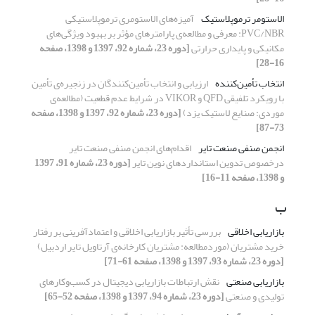
الاستومر ترموپلاستیک
آمیزه‌های الاستومری ترموپلاستیکی
PVC/NBR: معرفی و مطالعه‌ی پارامترهای مؤثر بر بهبود ویژگی‌های
مکانیکی و پایداری حرارتی
[دوره 23، شماره 92، 1397 و 1398، صفحه
16-28]
انتخاب تأمین‌کننده
ارزیابی و انتخاب تأمین‌کنندگان در زنجیره‌ی تأمین
با رویکرد تلفیقی QFD و VIKOR در شرایط عدم قطعیت (مطالعه‌ی
موردی: صنایع لاستیک یزد)
[دوره 23، شماره 92، 1397 و 1398، صفحه
73-87]
انجمن صنفی صنعت تایر
اقدام‌های انجمن صنفی صنعت تایر
درخصوص تدوین استانداردهای نوین تایر
[دوره 23، شماره 91، 1397
و 1398، صفحه 11-16]
ب
بازاریابی اخلاقی
بررسی تأثیر بازاریابی اخلاقی و اعتمادآفرینی بر رفتار
خرید مشتریان (موردمطالعه: مشتریان کارخانه‌ی آرتاویل تایر اردبیل)
[دوره 23، شماره 93، 1397 و 1398، صفحه 61-71]
بازاریابی صنعتی
نقش ارتباطات بازاریابی دیجیتال در کسب‌وکارهای
تولیدی و صنعتی
[دوره 23، شماره 94، 1397 و 1398، صفحه 52-65]