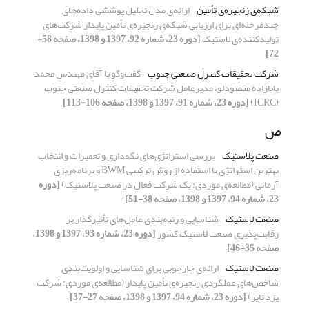
شبکه‌ی زنجیره‌ی تأمین
ارائه‌ی مدل تحلیل پوششی داده‌های
چندمرحله‌ای برای ارزیابی شبکه‌ی زنجیر‌ه‌ی تأمین پایدار شرکت‌های
تولیدکننده‌ی لاستیک
[دوره 23، شماره 92، 1397 و 1398، صفحه 58-
72]
شرکت تحقیقات کنترل صنعتی جنوب
گفت‌وگو با آقای مهندس محمد
بابازاده مقصودلو، مدیرعامل شرکت تحقیقات کنترل صنعتی جنوب
(ICRC)
[دوره 23، شماره 91، 1397 و 1398، صفحه 106-113]
ص
صنعت پلاستیک
بررسی استراتژی‌های نگه‌داری و تعمیرات و انتخاب
بهترین استراتژی با استفاده از روش ترکیبی BWM و برنامه‌ریزی
آرمانی (مطالعه‌ی موردی: یک شرکت فعال در صنعت پلاستیک)
[دوره
23، شماره 94، 1397 و 1398، صفحه 38-51]
صنعت لاستیک
شناسایی و رتبه‌بندی عامل‌های تأثیرگذار بر
رقابت‌پذیری صنعت لاستیک کشور
[دوره 23، شماره 93، 1397 و 1398،
صفحه 35-46]
صنعت لاستیک
ارائه‌ی چارچوبی برای شناسایی و اولویت‌بندی
شاخص‌های عملکردی زنجیره‌ی تأمین پایدار (مطالعه‌ی موردی: شرکت
یزد تایر)
[دوره 23، شماره 94، 1397 و 1398، صفحه 27-37]