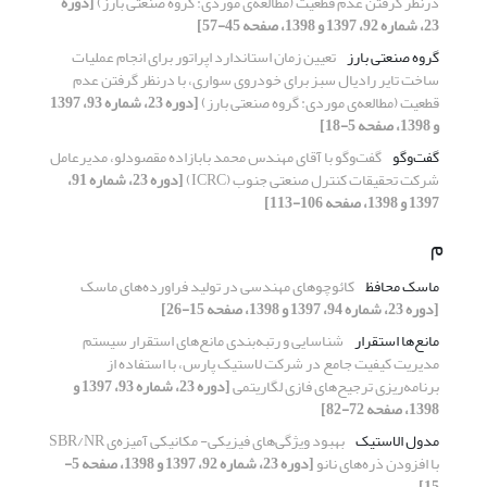
درنظر گرفتن عدم قطعیت (مطالعه‌ی موردی: گروه صنعتی بارز)
[دوره
23، شماره 92، 1397 و 1398، صفحه 45-57]
گروه صنعتی بارز
تعیین زمان استاندارد اپراتور برای انجام عملیات
ساخت تایر رادیال سبز برای خودروی سواری، با درنظر گرفتن عدم
قطعیت (مطالعه‌ی موردی: گروه صنعتی بارز)
[دوره 23، شماره 93، 1397
و 1398، صفحه 5-18]
گفت‌وگو
گفت‌وگو با آقای مهندس محمد بابازاده مقصودلو، مدیرعامل
شرکت تحقیقات کنترل صنعتی جنوب (ICRC)
[دوره 23، شماره 91،
1397 و 1398، صفحه 106-113]
م
ماسک محافظ
کائوچوهای مهندسی در تولید فراورده‌های ماسک
[دوره 23، شماره 94، 1397 و 1398، صفحه 15-26]
مانع‌ها استقرار
شناسایی و رتبه‌بندی مانع‌های استقرار سیستم
مدیریت کیفیت جامع در شرکت لاستیک پارس، با استفاده از
برنامه‌ریزی ترجیح‌های فازی لگاریتمی
[دوره 23، شماره 93، 1397 و
1398، صفحه 72-82]
مدول الاستیک
بهبود ویژگی‌های فیزیکی- مکانیکی آمیزه‌ی SBR/NR
با افزودن ذره‌های نانو
[دوره 23، شماره 92، 1397 و 1398، صفحه 5-
15]