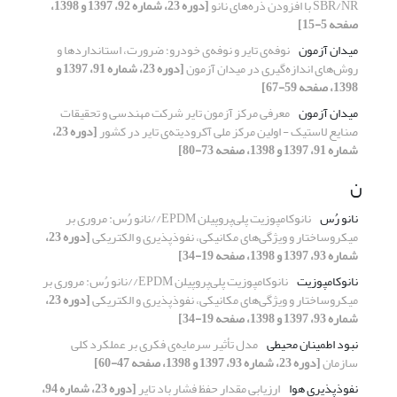
SBR/NR با افزودن ذره‌های نانو
[دوره 23، شماره 92، 1397 و 1398،
صفحه 5-15]
میدان آزمون
نوفه‌ی تایر و نوفه‌ی خودرو؛ ضرورت، استانداردها و
روش‌های اندازه‌گیری در میدان آزمون
[دوره 23، شماره 91، 1397 و
1398، صفحه 59-67]
میدان آزمون
معرفی مرکز آزمون تایر شرکت مهندسی و تحقیقات
صنایع لاستیک - اولین مرکز ملی آکرودیته‌ی تایر در کشور
[دوره 23،
شماره 91، 1397 و 1398، صفحه 73-80]
ن
نانو رُس
نانوکامپوزیت پلی‌پروپیلن EPDM//نانو رُس: مروری بر
میکروساختار و ویژگی‌های مکانیکی، نفوذپذیری و الکتریکی
[دوره 23،
شماره 93، 1397 و 1398، صفحه 19-34]
نانوکامپوزیت
نانوکامپوزیت پلی‌پروپیلن EPDM//نانو رُس: مروری بر
میکروساختار و ویژگی‌های مکانیکی، نفوذپذیری و الکتریکی
[دوره 23،
شماره 93، 1397 و 1398، صفحه 19-34]
نبود اطمینان محیطی
مدل تأثیر سرمایه‌ی فکری بر عملکرد کلی
سازمان
[دوره 23، شماره 93، 1397 و 1398، صفحه 47-60]
نفوذپذیری هوا
ارزیابی مقدار حفظ فشار باد تایر
[دوره 23، شماره 94،