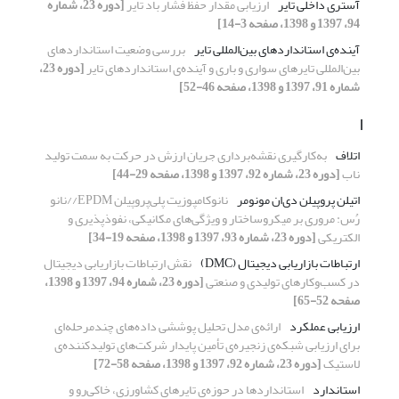
آستری داخلی تایر
ارزیابی مقدار حفظ فشار باد تایر
[دوره 23، شماره
94، 1397 و 1398، صفحه 3-14]
آینده‌ی استانداردهای بین‌المللی تایر
بررسی وضعیت استانداردهای
بین‌المللی تایرهای سواری و باری و آینده‌ی استانداردهای تایر
[دوره 23،
شماره 91، 1397 و 1398، صفحه 46-52]
ا
اتلاف
به‌کارگیری نقشه‌برداری جریان ارزش در حرکت به سمت تولید
ناب
[دوره 23، شماره 92، 1397 و 1398، صفحه 29-44]
اتیلن پروپیلن دی‌ان مونومر
نانوکامپوزیت پلی‌پروپیلن EPDM//نانو
رُس: مروری بر میکروساختار و ویژگی‌های مکانیکی، نفوذپذیری و
الکتریکی
[دوره 23، شماره 93، 1397 و 1398، صفحه 19-34]
ارتباطات بازاریابی دیجیتال (DMC)
نقش ارتباطات بازاریابی دیجیتال
در کسب‌وکارهای تولیدی و صنعتی
[دوره 23، شماره 94، 1397 و 1398،
صفحه 52-65]
ارزیابی عملکرد
ارائه‌ی مدل تحلیل پوششی داده‌های چندمرحله‌ای
برای ارزیابی شبکه‌ی زنجیر‌ه‌ی تأمین پایدار شرکت‌های تولیدکننده‌ی
لاستیک
[دوره 23، شماره 92، 1397 و 1398، صفحه 58-72]
استاندارد
استانداردها در حوزه‌ی تایرهای کشاورزی، خاکی‌رو و