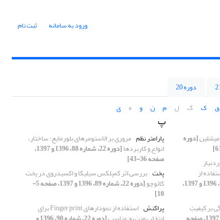
ورود به سامانه
ثبت نام
دوره 20
ق
ک
گ
ل
م
ن
و
ه
ی
پ
میشلین
[دوره
پارامتر نظم
مروری بر الاستومرهای بلورمایع: ساختار،
انواع و کاربردها
[دوره 22، شماره 88، 1396 و 1397،
صفحه 36-43]
دنیاز
تفاده از
پخت
بررسی اثر کمپلکس سیلیکا و اکسیدروی در پخت
[دوره 22، شماره 90، 1396 و 1397،
کائوچو
[دوره 22، شماره 89، 1396 و 1397، صفحه 5-
10]
 بر کیفیتِ
پراکنش
استفاده از نمودارهای Finger print برای
[دوره 22، شماره 89، 1396 و 1397، صفحه
انتخاب وزن بچ مناسب
[دوره 22، شماره 90، 1396 و