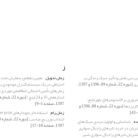
ز
ررسی نقش و تأثیر سبکِ زندگی بر
زمان تحویل
تعیین نقطه‌ی‌ سفارش مجدد
ری
[دوره 22، شماره 89، 1396 و 1397،
احتیاطی در یک سیستم کنترل موجودی با 
زمان‌های تأمین احتمالی (مطالعه‌ی موردی:
اندازه‌های 16 و 24 اینچ)
مروری بر الاستومرهای بلورمایع:
1397، صفحه 5-9]
کاربردها
[دوره 22، شماره 88، 1396 و
زمان رام
انتخاب وزن بچ مناسب
ده
شناسایی و اولویت‌بندی سبک‌های
1397، صفحه 10-17]
یان در خرید تایرهای رادیال سواری
شتریان تایرهای رادیال سواری شهر