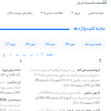
صفحه اصلی
مرور
اطلاعات نشریه
راهنمای نویسندگان
نمایه کلیدواژه ها
همه دوره ها
دوره 30
دوره 29
دوره 28
دوره 27
همه
آ
ا
ب
پ
ت
ث
ج
آ
ا
آروماتیسیته‌ی کم
بررسی ویژگی‌های آمیزه‌ی جدید تِرِد
اتحادیه‌ی اروپا
با جای‌گزینی روغن فرایندی حاوی مقدارهای کم PCA
87، 1396 و 1397، صفحه 20-30]
به‌‌‌‌منظور رعایت قانون REACh
[دوره 22، شماره 89،
اثر انگشت
1396 و 1397، صفحه 18-22]
انتخاب وزن بچ 
آزمون عایقی
نگه‌داری بر اساس شرایط CBM در
1397، صفحه 10-17]
کارخانه‌ی لاستیک بارز
[دوره 22، شماره 89، 1396 و
استاندارد PMBOK
1397، صفحه 11-17]
مهندسان در سازم
آژانس مواد شیمیایی اروپا
قانون ریچ و تأثیر آن بر
استاندارد PMBOK