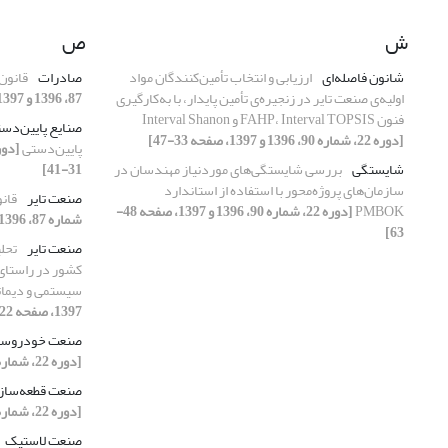
ش
ص
شانون فاصله‌ای
ارزیابی و انتخاب تأمین‌کنندگان مواد
صادرات
قانون 
اولیه‌ی صنعت تایر در زنجیره‌ی تأمین پایدار، با به‌کارگیری
87، 1396 و 1397، صفحه 45-52]
فنون FAHP، Interval TOPSIS و Interval Shanon
صنایع پایین‌دس
[دوره 22، شماره 90، 1396 و 1397، صفحه 33-47]
پایین‌دستی
شایستگی
بررسی شایستگی‌های موردنیاز مهندسان در
31-41]
سازمان‌های پروژه‌محور با استفاده از استاندارد
صنعت تایر
قانو
PMBOK
[دوره 22، شماره 90، 1396 و 1397، صفحه 48-
شماره 87، 1396 و 1397، صفحه 45-52]
63]
صنعت تایر
تحلی
کشور در راستای 
سیستمی و دیمات
1397، صفحه 22-35]
صنعت خودروسا
[دوره 22، شماره 87، 1396 و 1397، صفحه 42-44]
صنعت قطعه‌ساز
[دوره 22، شماره 87، 1396 و 1397، صفحه 42-44]
صنعت لاستیک