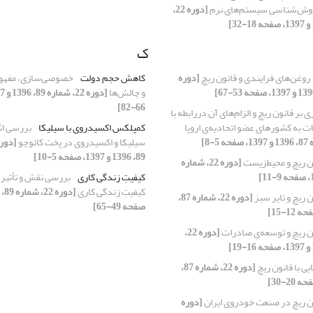
روش‌شناسی سیستم‌های نرم
[دوره 22،
ک
روغن‌های فرایندی و قانون ریچ
[دوره
کاهش حجم دولت
خصوصی‌سازی، مفهوم
و چالش‌ها
66-82]
 بر قانون ریچ و الزام‌های آن دررابطه با
 به کشورهای عضو اتحادیه‌ی اروپا
کمپلکس اکسیدروی با سیلیکا
بررسی اث
سیلیکا و اکسیدروی در پخت کائوچو
89، 1396 و 1397، صفحه 5-10]
ن ریچ و محیط‌زیست
[دوره 22، شماره
کیفیتِ زندگی کاری
بررسی نقش و تأثیر 
کیفیتِ زندگی کاری
ن ریچ و تایر سبز
[دوره 22، شماره 87،
صفحه 49-65]
ن ریچ و توسعه‌ی صادرات
[دوره 22،
یی با قانون ریچ
[دوره 22، شماره 87،
ن ریچ در صنعت خودروی ایران
[دوره