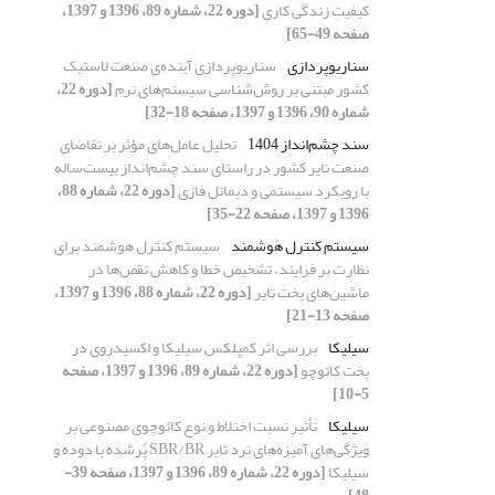
کیفیتِ زندگی کاری
[دوره 22، شماره 89، 1396 و 1397،
صفحه 49-65]
سناریوپردازی
سناریوپردازی آینده‌ی صنعت لاستیک
کشور مبتنی بر روش‌شناسی سیستم‌های نرم
[دوره 22،
شماره 90، 1396 و 1397، صفحه 18-32]
سند چشم‌انداز 1404
تحلیل عامل‌های مؤثر بر تقاضای
صنعت تایر کشور در راستای سند چشم‌انداز بیست‌ساله
با رویکرد سیستمی و دیماتل فازی
[دوره 22، شماره 88،
1396 و 1397، صفحه 22-35]
سیستم کنترل هوشمند
سیستم کنترل هوشمند برای
نظارت بر فرایند، تشخیص خطا و کاهش نقص‌ها در
ماشین‌های پخت تایر
[دوره 22، شماره 88، 1396 و 1397،
صفحه 13-21]
سیلیکا
بررسی اثر کمپلکس سیلیکا و اکسیدروی در
پخت کائوچو
[دوره 22، شماره 89، 1396 و 1397، صفحه
5-10]
سیلیکا
تأثیر نسبت اختلاط و نوع کائوچوی مصنوعی بر
ویژگی‌های آمیزه‌های ترد تایر SBR/BR پُرشده با دوده و
سیلیکا
[دوره 22، شماره 89، 1396 و 1397، صفحه 39-