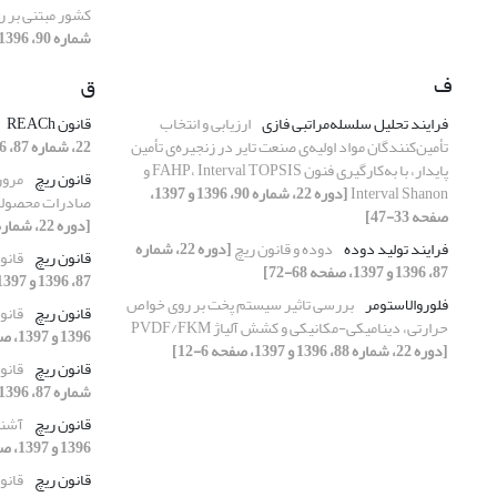
کشور مبتنی بر 
شماره 90، 1396 و 1397، صفحه 18-32]
ف
ق
فرایند تحلیل سلسله‌‌مراتبی فازی
ارزیابی و انتخاب
قانون REACh
تأمین‌کنندگان مواد اولیه‌ی صنعت تایر در زنجیره‌ی تأمین
22، شماره 87، 1396 و 1397، صفحه 53-67]
پایدار، با به‌کارگیری فنون FAHP، Interval TOPSIS و
قانون ریچ
مروری
Interval Shanon
[دوره 22، شماره 90، 1396 و 1397،
صادرات محصولات
صفحه 33-47]
[دوره 22، شماره 87، 1396 و 1397، صفحه 5-8]
فرایند تولید دوده
دوده و قانون ریچ
[دوره 22، شماره
قانون ریچ
قانو
87، 1396 و 1397، صفحه 68-72]
87، 1396 و 1397، صفحه 9-11]
فلوروالاستومر
بررسی تاثیر سیستم پخت بر روی خواص
قانون ریچ
قانو
حرارتی، دینامیکی-مکانیکی و کشش آلیاژ PVDF/FKM
1396 و 1397، صفحه 12-15]
[دوره 22، شماره 88، 1396 و 1397، صفحه 6-12]
قانون ریچ
قانو
شماره 87، 1396 و 1397، صفحه 16-19]
قانون ریچ
آشنا
1396 و 1397، صفحه 20-30]
قانون ریچ
قانو