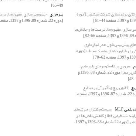
49-65]
اتژی برندسازی شرکت میشلین
[دوره
بهره‌وری
خصوصی‌سازی، مفهوم‌ها، فرصت
[دوره 22، شماره 89، 1396 و 1397، صفحه 66-82]
سازی، مفهوم‌ها، فرصت‌ها و چالش‌ها
ای پیش‌بینی طول عمر انبارداری
کی در فراورده‌های ماسک محافظ
[دوره
ع
مروری بر الاستومرهای بلورمایع:
کاربردها
[دوره 22، شماره 88، 1396 و
ریچ
قانون ریچ و تأثیر آن بر صنایع
[دوره 22، شماره 87، 1396 و 1397، صفحه
بندی MLP
سیستم کنترل هوشمند
رایند، تشخیص خطا و کاهش نقص‌ها در
تایر
[دوره 22، شماره 88، 1396 و 1397،