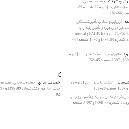
یرانی پیشرفت
خصوصی‌سازی،
ها و چالش‌ها
[دوره 22، شماره 89،
ده
ارزیابی و انتخاب تأمین‌کنندگان
 تایر در زنجیره‌ی تأمین پایدار، با
به‌کارگیری فنون FAHP، Interval TOPSIS و Interval
[دوره 22، شماره 90، 1396 و 1397، صفحه 33-
وپا
قانون ریچ در صنعت تایر دنیا
[دوره
خ
شیمیایی
آشنایی با قانون ریچ
[دوره 22،
خصوصی‌سازی
خصوصی‌سازی، مفهوم‌ها،
چالش‌ها
82]
سی اثر کمپلکس سیلیکا و اکسیدروی در
[دوره 22، شماره 89، 1396 و 1397، صفحه