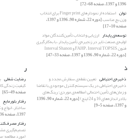
1396 و 1397، صفحه 68-72]
توان
استفاده از نمودارهای Finger print برای انتخاب
وزن بچ مناسب
[دوره 22، شماره 90، 1396 و 1397،
صفحه 10-17]
توسعه‌ی ‌پایدار
ارزیابی و انتخاب تأمین‌کنندگان مواد
اولیه‌ی صنعت تایر در زنجیره‌ی تأمین پایدار، با به‌کارگیری
فنون FAHP، Interval TOPSIS و Interval Shanon
[دوره 22، شماره 90، 1396 و 1397، صفحه 33-47]
ذ
ر
ذخیره‌ی احتیاطی
تعیین نقطه‌ی‌ سفارش مجدد و
رضایت شغلی
ب
ذخیره‌ی احتیاطی در یک سیستم کنترل موجودی با تقاضا
کیفیتِ زندگی کا
و زمان‌های تأمین احتمالی (مطالعه‌ی موردی: رینگ‌های
صفحه 49-65]
بلادر اندازه‌های 16 و 24 اینچ)
[دوره 22، شماره 90، 1396
رفتار بلورمایع
و 1397، صفحه 5-9]
ساختار، انواع و 
1397، صفحه 36-43]
رفتار مصرف‌کنن
تصمیم‌گیری مشتر
(مورد مطالعه: م