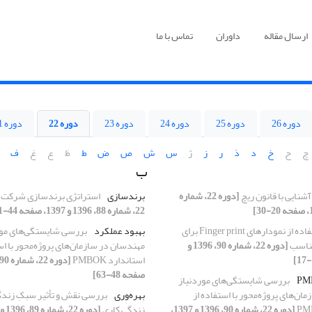
ارسال مقاله
داوران
تماس با ما
دوره 26
دوره 25
دوره 24
دوره 23
دوره 22
دوره 21
چ
ح
خ
د
ذ
ر
ز
ژ
س
ش
ص
ض
ط
ظ
ع
غ
ف
ب
آشنایی با قانون ریچ
[دوره 22، شماره
برندسازی
استراتژی برندسازی شرکت 
22، شماره 88، 1396 و 1397، صفحه 44-61]
استفاده از نمودارهای Finger print برای
بهبود عملکرد
بررسی شایستگی‌های مور
مناسب
[دوره 22، شماره 90، 1396 و
مهندسان در سازمان‌های پروژه‌محور با اس
استاندارد PMBOK
صفحه 48-63]
بررسی شایستگی‌های موردنیاز
ان‌های پروژه‌محور با استفاده از
بهره‌وری
بررسی نقش و تأثیر سبکِ زندگی
[دوره 22، شماره 90، 1396 و 1397،
زندگی کاری