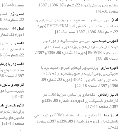
صنایع پایین‌دستی
[دوره 22، شماره 87، 1396 و 1397،
صفحه 48-63]
صفحه 31-41]
استراتژی
استر
آلیاژ
بررسی تاثیر سیستم پخت بر روی خواص حرارتی،
22، شماره 88، 1396 و 1397، صفحه 44-61]
دینامیکی-مکانیکی و کشش آلیاژ PVDF/FKM
[دوره
اصل 44
خصوصی‌
22، شماره 88، 1396 و 1397، صفحه 6-12]
[دوره 22، شماره 89، 1396 و 1397، صفحه 66-82]
آموزش مهندسی
بررسی شایستگی‌های موردنیاز
الاستومر
مدل‌ه
مهندسان در سازمان‌های پروژه‌محور با استفاده از
قطعه‌های لاستی
استاندارد PMBOK
[دوره 22، شماره 90، 1396 و 1397،
22، شماره 88، 1396 و 1397، صفحه 62-70]
صفحه 48-63]
الاستومر بلورمای
آمیزه‌‌سازی
بررسی ویژگی‌های آمیزه‌ی جدید تِرِد با
ساختار، انواع و 
جای‌گزینی روغن فرایندی حاوی مقدارهای کم PCA
1397، صفحه 36-43]
به‌‌‌‌منظور رعایت قانون REACh
[دوره 22، شماره 89،
الزام‌های قانون 
1396 و 1397، صفحه 18-22]
پایین‌دستی
آنالیز ارتعاش
نگه‌داری بر اساس شرایط CBM در
31-41]
کارخانه‌ی لاستیک بارز
[دوره 22، شماره 89، 1396 و
الگوریتم‌های طبقه‌
1397، صفحه 11-17]
برای نظارت بر ف
آنالیز دما
نگه‌داری بر اساس شرایط CBM در کارخانه‌ی
ماشین‌های پخت 
لاستیک بارز
[دوره 22، شماره 89، 1396 و 1397، صفحه
صفحه 13-21]
11-17]