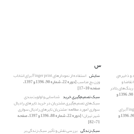
س
 و ذخیره‌ی
سایش
استفاده از نمودارهای Finger print برای انتخاب
تقاضا و
وزن بچ مناسب
[دوره 22، شماره 90، 1396 و 1397،
 رینگ‌های بلادر
صفحه 10-17]
[دوره 22، شماره 90، 1396 و
سبک تصمیم‌گیری خرید
شناسایی و اولویت‌بندی
سبک‌های تصمیم‌گیری مشتریان در خرید تایرهای رادیال
استفاده از نمودارهای Finger print برای
سواری (مورد مطالعه: مشتریان تایرهای رادیال سواری
[دوره 22، شماره 90، 1396 و
شهر تهران)
[دوره 22، شماره 88، 1396 و 1397، صفحه
71-82]
سبکِ زندگی
بررسی نقش و تأثیر سبکِ زندگی بر