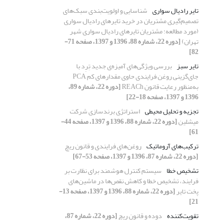
تایر رادیال سواری
شناسایی و اولویت‌بندی سبک‌های
تصمیم‌گیری مشتریان در خرید تایرهای رادیال سواری
(مورد مطالعه: مشتریان تایرهای رادیال سواری شهر
تهران)
[دوره 22، شماره 88، 1396 و 1397، صفحه 71-
82]
تایر سبز
بررسی ویژگی‌های آمیزه‌ی جدید تِرِد با
جای‌گزینی روغن فرایندی حاوی مقدارهای کم PCA
به‌‌‌‌منظور رعایت قانون REACh
[دوره 22، شماره 89،
1396 و 1397، صفحه 18-22]
تجزیه و تحلیل محیطی
استراتژی برندسازی شرکت
میشلین
[دوره 22، شماره 88، 1396 و 1397، صفحه 44-
61]
ترکیب‌های آروماتیک
روغن‌های فرایندی و قانون ریچ
[دوره 22، شماره 87، 1396 و 1397، صفحه 53-67]
تشخیص خطا
سیستم کنترل هوشمند برای نظارت بر
فرایند، تشخیص خطا و کاهش نقص‌ها در ماشین‌های
پخت تایر
[دوره 22، شماره 88، 1396 و 1397، صفحه 13-
21]
تقویت‌کننده
دوده و قانون ریچ
[دوره 22، شماره 87،