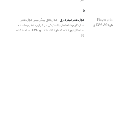
48]
ط
ستفاده از نمودارهای Finger print
طول عمر انبارداری
مدل‌های پیش‌بینی طول عمر
[دوره 22، شماره 90، 1396 و
انبارداری قطعه‌های لاستیکی در فراورده‌های ماسک
محافظ
[دوره 22، شماره 88، 1396 و 1397، صفحه 62-
70]