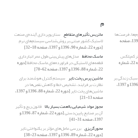
م
‌ها، فرصت‌ها
ماتریس تأثیرهای متقاطع
سناریوپردازی آینده‌ی صنعت
[دوره 22، شماره 89، 1396 و 1397، صفحه
لاستیک کشور مبتنی بر روش‌شناسی سیستم‌های نرم
[دوره 22، شماره 90، 1396 و 1397، صفحه 18-32]
ر کمپلکس
ماسک محافظ
مدل‌های پیش‌بینی طول عمر انبارداری
[دوره 22، شماره
قطعه‌های لاستیکی در فراورده‌های ماسک محافظ
[دوره
22، شماره 88، 1396 و 1397، صفحه 62-70]
سبکِ زندگی بر
ماشین پرس پخت تایر
سیستم کنترل هوشمند برای
[دوره 22، شماره 89، 1396 و 1397،
نظارت بر فرایند، تشخیص خطا و کاهش نقص‌ها در
ماشین‌های پخت تایر
[دوره 22، شماره 88، 1396 و 1397،
صفحه 13-21]
مجوز مواد شیمیایی بااهمت بسیار بالا
قانون ریچ و تأثیر
آن بر صنایع پایین‌دستی
[دوره 22، شماره 87، 1396 و
1397، صفحه 31-41]
محورگریزی
بررسی عامل‌‌های مؤثر بر یکنواختی تایر
[دوره 22، شماره 89، 1396 و 1397، صفحه 23-38]