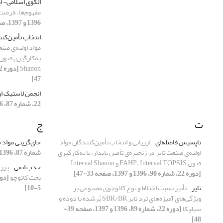
الگوی اسلامی- ا
مفهوم‌ها، فرصت‌
1396 و 1397، صفحه 66-82]
انتخاب تأمین‌کنن
مواد اولیه‌ی صنعت
Shanon
47]
انجمن لاستیک ار
22، شماره 87، 1396 و 1397، صفحه 45-52]
ت
ج
تاپسیس فاصله‌ای
ارزیابی و انتخاب تأمین‌کنندگان مواد
جای‌گزینی مواد 
اولیه‌ی صنعت تایر در زنجیره‌ی تأمین پایدار، با به‌کارگیری
شماره 87، 1396 و 1397، صفحه 20-30]
فنون FAHP، Interval TOPSIS و Interval Shanon
جذب اتمی
برر
[دوره 22، شماره 90، 1396 و 1397، صفحه 33-47]
پخت کائوچو
تایر
تأثیر نسبت اختلاط و نوع کائوچوی مصنوعی بر
5-10]
ویژگی‌های آمیزه‌های ترد تایر SBR/BR پُرشده با دوده و
سیلیکا
[دوره 22، شماره 89، 1396 و 1397، صفحه 39-
48]