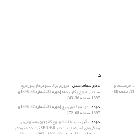
د
 فرصت‌ها و
دمای شفاف شدن
مروری بر الاستومرهای بلورمایع:
[دوره 22، شماره 89، 1396 و 1397، صفحه 66-
ساختار، انواع و کاربردها
[دوره 22، شماره 88، 1396 و
1397، صفحه 36-43]
دوده
دوده و قانون ریچ
[دوره 22، شماره 87، 1396 و
1397، صفحه 68-72]
دوده
تأثیر نسبت اختلاط و نوع کائوچوی مصنوعی بر
ویژگی‌های آمیزه‌های ترد تایر SBR/BR پُرشده با دوده و