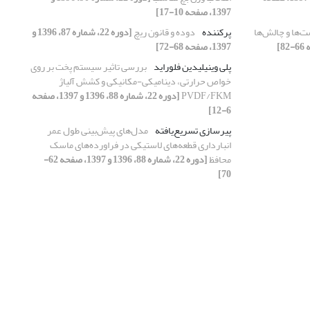
1397، صفحه 10-17]
‌ها و چالش‌ها
پرکننده
دوده و قانون ریچ
[دوره 22، شماره 87، 1396 و
1397، صفحه 68-72]
پلی وینیلیدین فلوراید
بررسی تاثیر سیستم پخت بر روی
خواص حرارتی، دینامیکی-مکانیکی و کشش آلیاژ
PVDF/FKM
[دوره 22، شماره 88، 1396 و 1397، صفحه
6-12]
پیرسازی تسریع‌یافته
مدل‌های پیش‌بینی طول عمر
انبارداری قطعه‌های لاستیکی در فراورده‌های ماسک
محافظ
[دوره 22، شماره 88، 1396 و 1397، صفحه 62-
70]