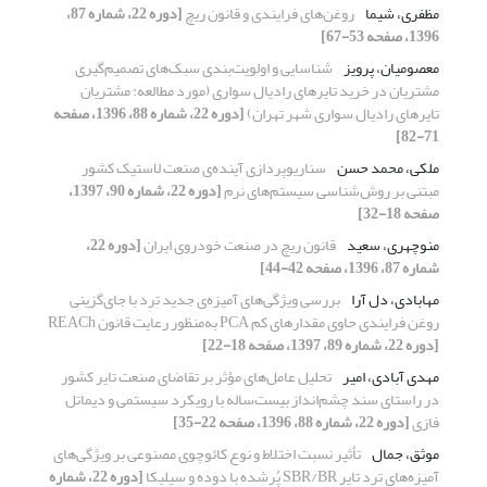
مظفری، شیما
روغن‌های فرایندی و قانون ریچ
[دوره 22، شماره 87،
1396، صفحه 53-67]
معصومیان، پرویز
شناسایی و اولویت‌بندی سبک‌های تصمیم‌گیری
مشتریان در خرید تایرهای رادیال سواری (مورد مطالعه: مشتریان
تایرهای رادیال سواری شهر تهران)
[دوره 22، شماره 88، 1396، صفحه
71-82]
ملکی، محمد حسن
سناریوپردازی آینده‌ی صنعت لاستیک کشور
مبتنی بر روش‌شناسی سیستم‌های نرم
[دوره 22، شماره 90، 1397،
صفحه 18-32]
منوچهری، سعید
قانون ریچ در صنعت خودروی ایران
[دوره 22،
شماره 87، 1396، صفحه 42-44]
مهابادی، دل آرا
بررسی ویژگی‌های آمیزه‌ی جدید تِرِد با جای‌گزینی
روغن فرایندی حاوی مقدارهای کم PCA به‌‌‌‌منظور رعایت قانون REACh
[دوره 22، شماره 89، 1397، صفحه 18-22]
مهدی آبادی، امیر
تحلیل عامل‌های مؤثر بر تقاضای صنعت تایر کشور
در راستای سند چشم‌انداز بیست‌ساله با رویکرد سیستمی و دیماتل
فازی
[دوره 22، شماره 88، 1396، صفحه 22-35]
موثق، جمال
تأثیر نسبت اختلاط و نوع کائوچوی مصنوعی بر ویژگی‌های
آمیزه‌های ترد تایر SBR/BR پُرشده با دوده و سیلیکا
[دوره 22، شماره