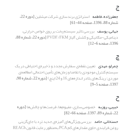
ج
جعفرزاده، فاطمه
استراتژی برندسازی شرکت میشلین
[دوره 22،
شماره 88، 1396، صفحه 44-61]
جهانی، یوسف
بررسی تاثیر سیستم پخت بر روی خواص حرارتی،
دینامیکی-مکانیکی و کشش آلیاژ PVDF/FKM
[دوره 22، شماره 88،
1396، صفحه 6-12]
چ
چمرلو، مهدی
تعیین نقطه‌ی‌ سفارش مجدد و ذخیره‌ی احتیاطی در یک
سیستم کنترل موجودی با تقاضا و زمان‌های تأمین احتمالی (مطالعه‌ی
موردی: رینگ‌های بلادر اندازه‌های 16 و 24 اینچ)
[دوره 22، شماره 90،
1397، صفحه 5-9]
ح
حبیبی، روزبه
خصوصی‌سازی، مفهوم‌ها، فرصت‌ها و چالش‌ها
[دوره
22، شماره 89، 1397، صفحه 66-82]
حسنخانی، حامد
بررسی ویژگی‌های آمیزه‌ی جدید تِرِد با جای‌گزینی
روغن فرایندی حاوی مقدارهای کم PCA به‌‌‌‌منظور رعایت قانون REACh