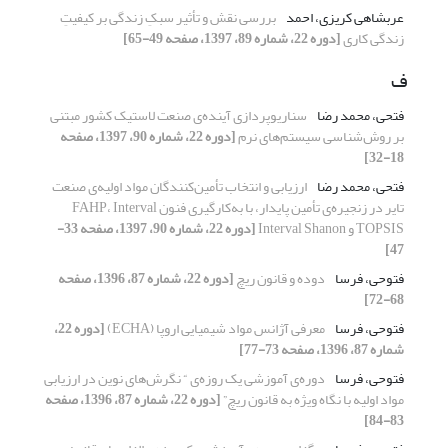
عربشاهی کریزی، احمد
بررسی نقش و تأثیر سبکِ زندگی بر کیفیتِ
زندگی کاری
[دوره 22، شماره 89، 1397، صفحه 49-65]
ف
فتحی، محمد رضا
سناریوپردازی آینده‌ی صنعت لاستیک کشور مبتنی
بر روش‌شناسی سیستم‌های نرم
[دوره 22، شماره 90، 1397، صفحه
18-32]
فتحی، محمد رضا
ارزیابی و انتخاب تأمین‌کنندگان مواد اولیه‌ی صنعت
تایر در زنجیره‌ی تأمین پایدار، با به‌کارگیری فنون FAHP، Interval
TOPSIS و Interval Shanon
[دوره 22، شماره 90، 1397، صفحه 33-
47]
فتوحی، فرسا
دوده و قانون ریچ
[دوره 22، شماره 87، 1396، صفحه
68-72]
فتوحی، فرسا
معرفی آژانس مواد شیمیایی اروپا (ECHA)
[دوره 22،
شماره 87، 1396، صفحه 73-77]
فتوحی، فرسا
دوره‌ی آموزشی یک روزه‌ی “ نگرش‌های نوین در ارزیابی
مواد اولیه با نگاه ویژه به قانون ریچ”
[دوره 22، شماره 87، 1396، صفحه
83-84]