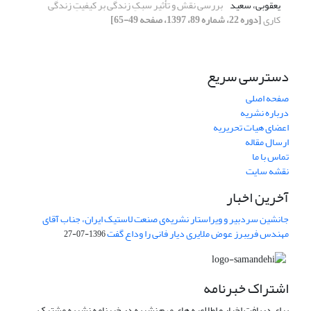
یعقوبی، سعید
بررسی نقش و تأثیر سبکِ زندگی بر کیفیتِ زندگی
کاری
[دوره 22، شماره 89، 1397، صفحه 49-65]
دسترسی سریع
صفحه اصلی
درباره نشریه
اعضای هیات تحریریه
ارسال مقاله
تماس با ما
نقشه سایت
آخرین اخبار
جانشین سردبیر و ویراستار نشریه‌ی صنعت لاستیک ایران، جناب آقای
مهندس فریبرز عوض ملایری دیار فانی را وداع گفت
1396-07-27
اشتراک خبرنامه
برای دریافت اخبار و اطلاعیه های مهم نشریه در خبرنامه نشریه مشترک