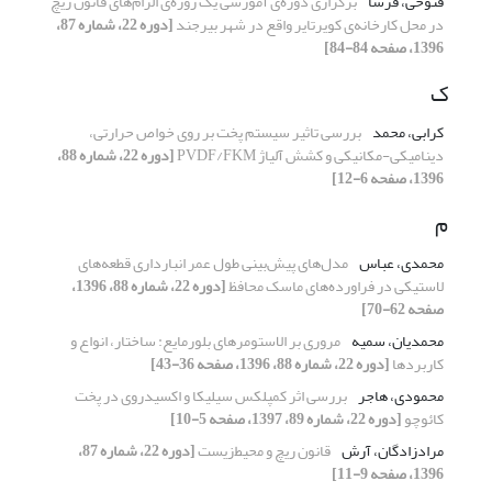
فتوحی، فرسا
برگزاری دوره‌ی آموزشی یک روزه‌ی الزام‌های قانون ریچ
در محل کارخانه‌ی کویرتایر واقع در شهر بیرجند
[دوره 22، شماره 87،
1396، صفحه 84-84]
ک
کرابی، محمد
بررسی تاثیر سیستم پخت بر روی خواص حرارتی،
دینامیکی-مکانیکی و کشش آلیاژ PVDF/FKM
[دوره 22، شماره 88،
1396، صفحه 6-12]
م
محمدی، عباس
مدل‌های پیش‌بینی طول عمر انبارداری قطعه‌های
لاستیکی در فراورده‌های ماسک محافظ
[دوره 22، شماره 88، 1396،
صفحه 62-70]
محمدیان، سمیه
مروری بر الاستومرهای بلورمایع: ساختار، انواع و
کاربردها
[دوره 22، شماره 88، 1396، صفحه 36-43]
محمودی، هاجر
بررسی اثر کمپلکس سیلیکا و اکسیدروی در پخت
کائوچو
[دوره 22، شماره 89، 1397، صفحه 5-10]
مرادزادگان، آرش
قانون ریچ و محیط‌زیست
[دوره 22، شماره 87،
1396، صفحه 9-11]