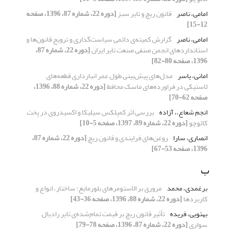
امامی، ناصر
قانون ریچ و تایر سبز
[دوره 22، شماره 87، 1396، صفحه
12-15]
امامی، ناصر
گزارش کمیته‌ی دائمی سیاست‌گذاری و ترویج قانون‌ها و
استانداردهای انجمن صنفی صنعت تایر ایران
[دوره 22، شماره 87،
1396، صفحه 80-82]
امانی، یاسر
مدل‌های پیش‌بینی طول عمر انبارداری قطعه‌های
لاستیکی در فراورده‌های ماسک محافظ
[دوره 22، شماره 88، 1396،
صفحه 62-70]
انجم شعاع،، آزاده
بررسی اثر کمپلکس سیلیکا و اکسیدروی در پخت
کائوچو
[دوره 22، شماره 89، 1397، صفحه 5-10]
انصاری، سارا
روغن‌های فرایندی و قانون ریچ
[دوره 22، شماره 87،
1396، صفحه 53-67]
ب
برغمدی، محمد
مروری بر الاستومرهای بلورمایع: ساختار، انواع و
کاربردها
[دوره 22، شماره 88، 1396، صفحه 36-43]
بهتویی، فریده
تأثیر قانون ریچ بر قیمت تمام‌شده‌ی تایر رادیال
سواری
[دوره 22، شماره 87، 1396، صفحه 78-79]