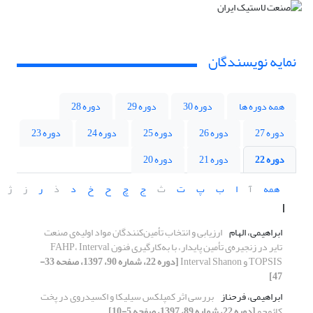
نمایه نویسندگان
همه دوره ها
دوره 30
دوره 29
دوره 28
دوره 27
دوره 26
دوره 25
دوره 24
دوره 23
دوره 22
دوره 21
دوره 20
همه
آ
ا
ب
پ
ت
ث
ج
چ
ح
خ
د
ذ
ر
ز
ژ
ا
ابراهیمی، الهام
ارزیابی و انتخاب تأمین‌کنندگان مواد اولیه‌ی صنعت
تایر در زنجیره‌ی تأمین پایدار، با به‌کارگیری فنون FAHP، Interval
TOPSIS و Interval Shanon
[دوره 22، شماره 90، 1397، صفحه 33-
47]
ابراهیمی، فرحناز
بررسی اثر کمپلکس سیلیکا و اکسیدروی در پخت
کائوچو
[دوره 22، شماره 89، 1397، صفحه 5-10]