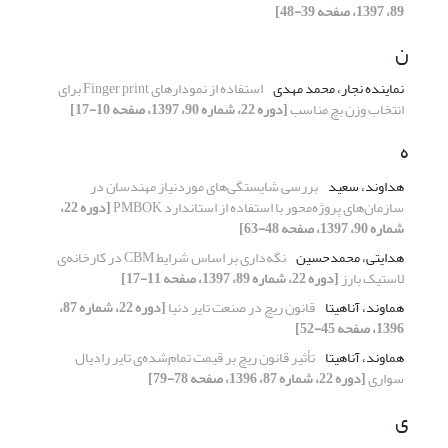
89، 1397، صفحه 39-48]
ن
نماینده نجار، محمد مهدی
استفاده از نمودارهای Finger print برای
انتخاب وزن بچ مناسب
[دوره 22، شماره 90، 1397، صفحه 10-17]
ه
هداوند، سعید
بررسی شایستگی‌های موردنیاز مهندسان در
سازمان‌های پروژه‌محور با استفاده از استاندارد PMBOK
[دوره 22،
شماره 90، 1397، صفحه 48-63]
هدایتی، محمدحسین
نگه‌داری بر اساس شرایط CBM در کارخانه‌ی
لاستیک بارز
[دوره 22، شماره 89، 1397، صفحه 11-17]
هماوند، آناهیتا
قانون ریچ در صنعت تایر دنیا
[دوره 22، شماره 87،
1396، صفحه 45-52]
هماوند، آناهیتا
تأثیر قانون ریچ بر قیمت تمام‌شده‌ی تایر رادیال
سواری
[دوره 22، شماره 87، 1396، صفحه 78-79]
ی