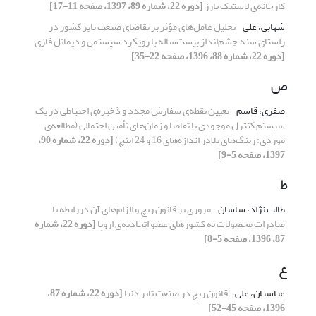
کارخانه‌ی لاستیک بارز
[دوره 22، شماره 89، 1397، صفحه 11-17]
شهابی، علی
تحلیل عامل‌های مؤثر بر تقاضای صنعت تایر کشور در
راستای سند چشم‌انداز بیست‌ساله با رویکرد سیستمی و دیماتل فازی
[دوره 22، شماره 88، 1396، صفحه 22-35]
ص
صفری، قاسم
تعیین نقطه‌ی‌ سفارش مجدد و ذخیره‌ی احتیاطی در یک
سیستم کنترل موجودی با تقاضا و زمان‌های تأمین احتمالی (مطالعه‌ی
موردی: رینگ‌های بلادر اندازه‌های 16 و 24 اینچ)
[دوره 22، شماره 90،
1397، صفحه 5-9]
ط
طالب نژاد، ساسان
مروری بر قانون ریچ و الزام‌های آن دررابطه با
صادرات محصولات به کشورهای عضو اتحادیه‌ی اروپا
[دوره 22، شماره
87، 1396، صفحه 5-8]
ع
عباسیان، علی
قانون ریچ در صنعت تایر دنیا
[دوره 22، شماره 87،
1396، صفحه 45-52]